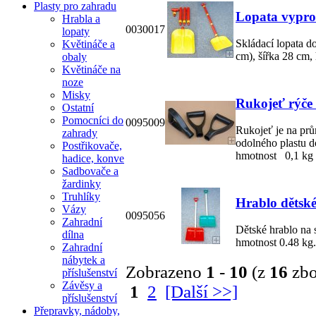
Plasty pro zahradu
Lopata vypro
Hrabla a
0030017
lopaty
Skládací lopata d
Květináče a
cm), šířka 28 cm,
obaly
Květináče na
noze
Misky
Rukojeť rýče 
Ostatní
Pomocníci do
0095009
Rukojeť je na pr
zahrady
odolného plastu d
Postřikovače,
hmotnost 0,1 kg
hadice, konve
Sadbovače a
žardinky
Truhlíky
Hrablo dětské
Vázy
0095056
Zahradní
Dětské hrablo na 
dílna
hmotnost 0.48 kg.
Zahradní
nábytek a
Zobrazeno
1
-
10
(z
16
zbo
příslušenství
Závěsy a
1
2
[Další >>]
příslušenství
Přepravky, nádoby,