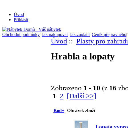
Úvod
Přihlásit
Obchodní podmínky
|
Jak nakupovat
|
Jak zaplatit
|
Ceník přepravného
Úvod
::
Plasty pro zahrad
Hrabla a lopaty
Zobrazeno
1
-
10
(z
16
zbo
1
2
[Další >>]
Kód+
Obrázek zboží
Lopata vyproš