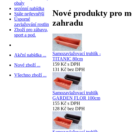
obaly
sezónní nabídka
Nové produkty pro měs
Stále nejlevnější
Úsporné
zahradu
zavlažování rostlin
Zboží pro zábavu,
sport a pod.
Samozavlažovací truhlík -
Akční nabídka ...
TITANIC 80cm
159 Kč s DPH
Nové zboží ...
131 Kč bez DPH
Všechno zboží ...
Samozavlažovací truhlík
GARDEN FLOR 100cm
155 Kč s DPH
128 Kč bez DPH
Samozavlažovací truhlík