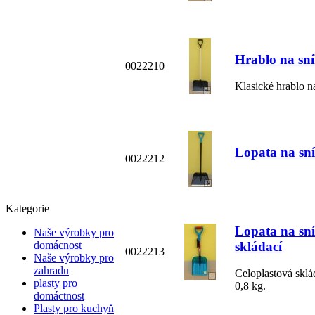
Hrablo na sní
0022210
Klasické hrablo n
Lopata na s
0022212
Kategorie
Lopata na s
Naše výrobky pro
skládací
domácnost
0022213
Naše výrobky pro
zahradu
Celoplastová sklá
plasty pro
0,8 kg.
domáctnost
Plasty pro kuchyň