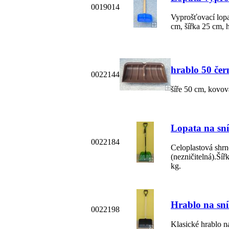
0019014
Vyprošťovací lop
cm, šířka 25 cm, 
hrablo 50 čer
0022144
šíře 50 cm, kovov
Lopata na 
0022184
Celoplastová shrn
(nezničitelná).Ší
kg.
Hrablo na sní
0022198
Klasické hrablo n