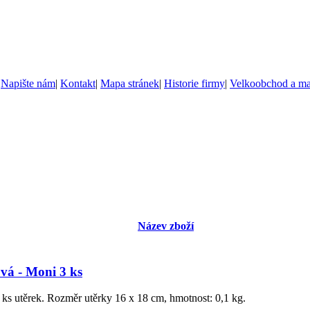
|
Napište nám
|
Kontakt
|
Mapa stránek
|
Historie firmy
|
Velkoobchod a m
Název zboží
vá - Moni 3 ks
 ks utěrek. Rozměr utěrky 16 x 18 cm, hmotnost: 0,1 kg.