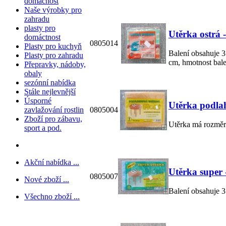
domácnost
Naše výrobky pro
zahradu
plasty pro
Utěrka ostrá 
domáctnost
0805014
Plasty pro kuchyň
Balení obsahuje 3
Plasty pro zahradu
cm, hmotnost bale
Přepravky, nádoby,
obaly
sezónní nabídka
Stále nejlevnější
Úsporné
Utěrka podla
0805004
zavlažování rostlin
Zboží pro zábavu,
Utěrka má rozměr 
sport a pod.
Akční nabídka ...
Utěrka super 
0805007
Nové zboží ...
Balení obsahuje 3
Všechno zboží ...