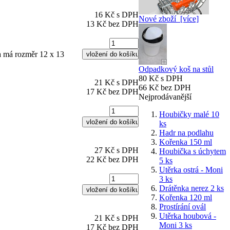
16 Kč s DPH
Nové zboží [více]
13 Kč bez DPH
ka má rozměr 12 x 13
Odpadkový koš na stůl
80 Kč s DPH
21 Kč s DPH
66 Kč bez DPH
17 Kč bez DPH
Nejprodávanější
Houbičky malé 10
ks
Hadr na podlahu
Kořenka 150 ml
27 Kč s DPH
Houbička s úchytem
22 Kč bez DPH
5 ks
Utěrka ostrá - Moni
3 ks
Drátěnka nerez 2 ks
Kořenka 120 ml
Prostírání ovál
Utěrka houbová -
21 Kč s DPH
Moni 3 ks
17 Kč bez DPH