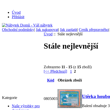
Úvod
Přihlásit
Obchodní podmínky
|
Jak nakupovat
|
Jak zaplatit
|
Ceník přepravného
Úvod
:: Stále nejlevnější
Stále nejlevnější
Zobrazeno
11
-
15
(z
15
zboží)
[<< Předchozí]
1
2
Kód
Obrázek zboží
Utěrka houbo
Kategorie
0805003
Balení obsahuje 3
Naše výrobky pro