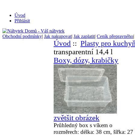
Úvod
Přihlásit
Obchodní podmínky
|
Jak nakupovat
|
Jak zaplatit
|
Ceník přepravného
Úvod
::
Plasty pro kuchy
transparentní 14,4 l
Boxy, dózy, krabičky
zvětšit obrázek
Průhledný box s víkem o
rozměrech: délka: 38 cm, šířka:
27