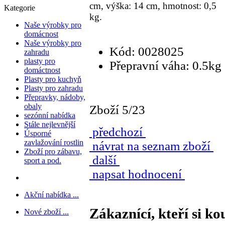
cm, výška: 14 cm, hmotnost: 0,5
Kategorie
kg.
Naše výrobky pro
domácnost
Naše výrobky pro
Kód: 0028025
zahradu
plasty pro
Přepravní váha: 0.5kg
domáctnost
Plasty pro kuchyň
Plasty pro zahradu
Přepravky, nádoby,
obaly
Zboží 5/23
sezónní nabídka
Stále nejlevnější
předchozí
Úsporné
zavlažování rostlin
návrat na seznam zboží
Zboží pro zábavu,
další
sport a pod.
napsat hodnocení
Akční nabídka ...
Zákaznící, kteří si ko
Nové zboží ...