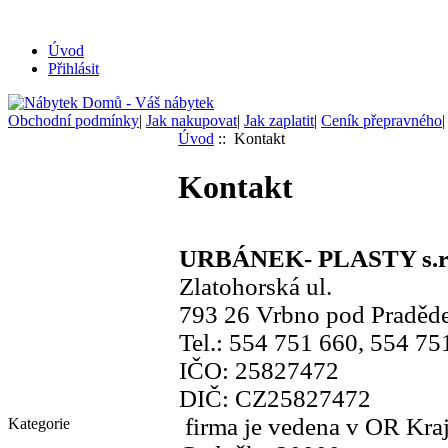
Úvod
Přihlásit
Obchodní podmínky
|
Jak nakupovat
|
Jak zaplatit
|
Ceník přepravného
Úvod
:: Kontakt
Kontakt
URBÁNEK- PLASTY s.r.
Zlatohorská ul.
793 26 Vrbno pod Praděd
Tel.: 554 751 660, 554 75
IČO: 25827472
DIČ: CZ25827472
firma je vedena v OR Kraj
Kategorie