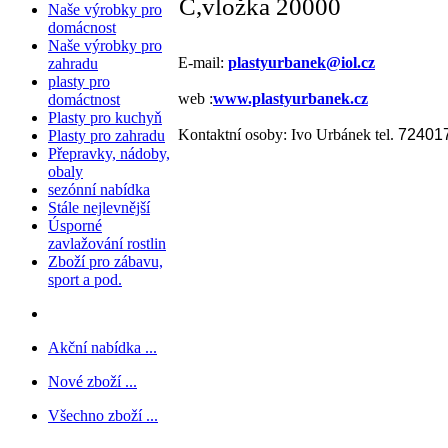
C,vložka 20000
Naše výrobky pro
domácnost
Naše výrobky pro
E-mail:
plastyurbanek@iol.cz
zahradu
plasty pro
web :
www.plastyurbanek.cz
domáctnost
Plasty pro kuchyň
Kontaktní osoby: Ivo Urbánek tel.
72401
Plasty pro zahradu
Přepravky, nádoby,
obaly
sezónní nabídka
Stále nejlevnější
Úsporné
zavlažování rostlin
Zboží pro zábavu,
sport a pod.
Akční nabídka ...
Nové zboží ...
Všechno zboží ...