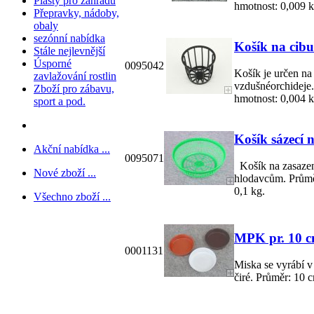
Plasty pro zahradu
hmotnost: 0,009 k
Přepravky, nádoby,
obaly
sezónní nabídka
Košík na cibu
Stále nejlevnější
Úsporné
0095042
Košík je určen na 
zavlažování rostlin
vzdušnéorchideje.
Zboží pro zábavu,
hmotnost: 0,004 k
sport a pod.
Košík sázecí 
Akční nabídka ...
0095071
Košík na zasazen
Nové zboží ...
hlodavcům. Průmě
0,1 kg.
Všechno zboží ...
MPK pr. 10 cm
0001131
Miska se vyrábí v 
čiré. Průměr: 10 