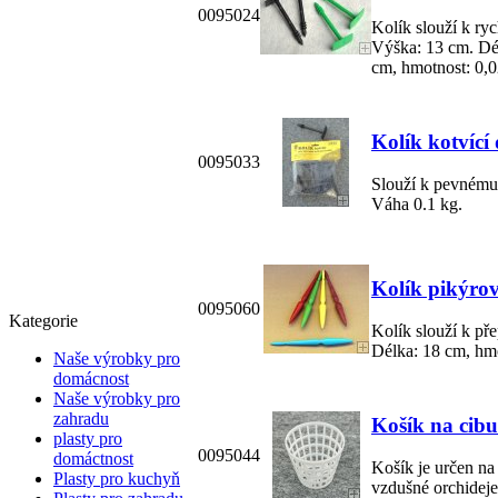
0095024
Kolík slouží k ryc
Výška: 13 cm. Dél
cm, hmotnost: 0,0
Kolík kotvící
0095033
Slouží k pevnému 
Váha 0.1 kg.
Kolík pikýrov
0095060
Kategorie
Kolík slouží k př
Délka: 18 cm, hmo
Naše výrobky pro
domácnost
Naše výrobky pro
zahradu
Košík na cibu
plasty pro
0095044
domáctnost
Košík je určen na 
Plasty pro kuchyň
vzdušné orchideje