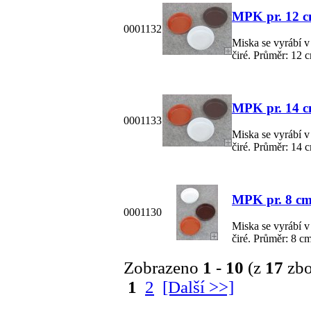
MPK pr. 12 cm
0001132
Miska se vyrábí v 
čiré. Průměr: 12 
MPK pr. 14 cm
0001133
Miska se vyrábí v 
čiré. Průměr: 14 
MPK pr. 8 cm,
0001130
Miska se vyrábí v 
čiré. Průměr: 8 c
Zobrazeno
1
-
10
(z
17
zbo
1
2
[Další >>]