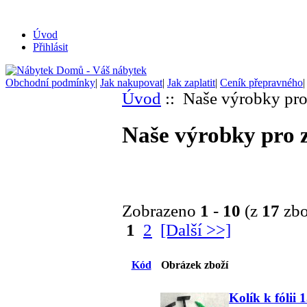
Úvod
Přihlásit
Obchodní podmínky
|
Jak nakupovat
|
Jak zaplatit
|
Ceník přepravného
Úvod
:: Naše výrobky pro
Naše výrobky pro 
Zobrazeno
1
-
10
(z
17
zbo
1
2
[Další >>]
Kód
Obrázek zboží
Kolík k fólii 