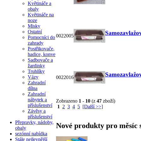
Květináče a
obaly
Květináče na
noze
Misky
Ostatní
Samozavlažova
0022005
Pomocníci do
zahrady
Postřikovače,
hadice, konve
Sadbovače a
žardinky
Truhlíky
Samozavlažova
Vázy
0022016
Zahradní
dílna
Zahradní
nábytek a
Zobrazeno
1
-
10
(z
47
zboží)
příslušenství
1
2
3
4
5
[Další >>]
Závěsy a
příslušenství
Přepravky, nádoby,
Nové produkty pro měsíc s
obaly
sezónní nabídka
Stále nejlevnější