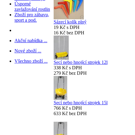
Úsporné
zavlažování rostlin
Zboží pro zábavu,
sport a pod.
Sázecí kolík plný
19 Kč s DPH
16 Kč bez DPH
Akční nabídka ...
Nové zboží ...
Všechno zboží ...
Secí nebo hnojící strojek 12l
338 Kč s DPH
279 Kč bez DPH
Secí nebo hnojící strojek 15l
766 Kč s DPH
633 Kč bez DPH