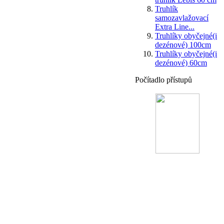
Truhlík
samozavlažovací
Extra Line...
Truhlíky obyčejné(i
dezénové) 100cm
Truhlíky obyčejné(i
dezénové) 60cm
Počítadlo přístupů