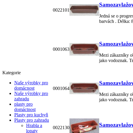
Samozavlažova
0022101
Jedná se o progre
barvách . Délka: 8
Samozavlažova
0001063
Mezi zákazníky ob
jako vodoznak. Tru
Kategorie
Samozavlažova
Naše výrobky pro
domácnost
0001064
Naše výrobky pro
Mezi zákazníky ob
zahradu
jako vodoznak. Tru
plasty pro
domáctnost
Plasty pro kuchyň
Plasty pro zahradu
Samozavlažova
Hrabla a
0022130
lopaty