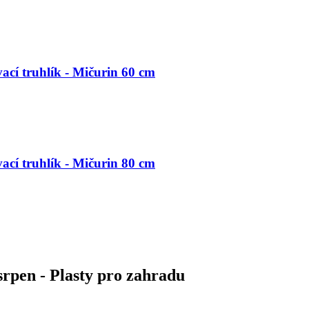
cí truhlík - Mičurin 60 cm
cí truhlík - Mičurin 80 cm
rpen - Plasty pro zahradu