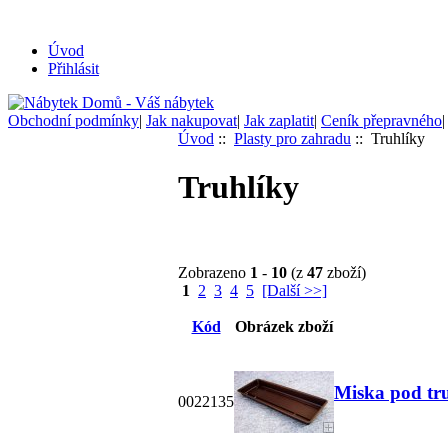
Úvod
Přihlásit
Obchodní podmínky
|
Jak nakupovat
|
Jak zaplatit
|
Ceník přepravného
Úvod
::
Plasty pro zahradu
:: Truhlíky
Truhlíky
Zobrazeno
1
-
10
(z
47
zboží)
1
2
3
4
5
[Další >>]
Kód
Obrázek zboží
Miska pod tru
0022135