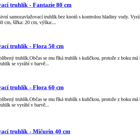
cí truhlík - Fantazie 80 cm
sivní samozavlažovací truhlík bez knotů s kontrolou hladiny vody. Vyrá
0 cm, šířka: 20 cm, výška:...
cí truhlík - Flora 50 cm
líbený truhlík.Občas se mu říká truhlík s kuličkou, protože z boku má k
hlík se vyrábí v barvě...
cí truhlík - Flora 60 cm
líbený truhlík.Občas se mu říká truhlík s kuličkou, protože z boku má k
hlík se vyrábí v barvě...
cí truhlík - Mičurin 40 cm