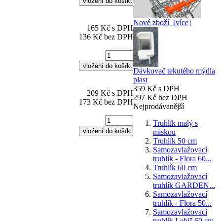
Nové zboží [více]
165 Kč s DPH
136 Kč bez DPH
Dávkovač tekutého mýdla
plast
359 Kč s DPH
209 Kč s DPH
297 Kč bez DPH
173 Kč bez DPH
Nejprodávanější
Truhlík malý s
miskou
Truhlík 50 cm
Samozavlažovací
truhlík - Flora 60...
Truhlík 60 cm
Samozavlažovací
truhlík GARDEN...
Samozavlažovací
truhlík - Flora 50...
Samozavlažovací
truhlík Lebiš 60 cm