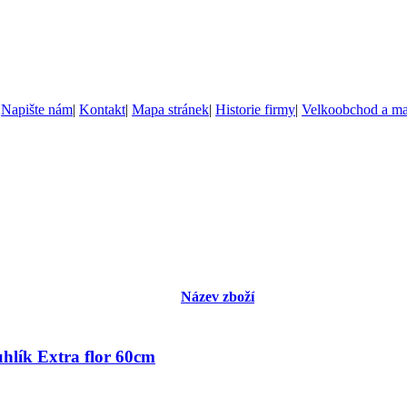
|
Napište nám
|
Kontakt
|
Mapa stránek
|
Historie firmy
|
Velkoobchod a m
Název zboží
hlík Extra flor 60cm