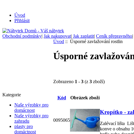
Úvod
Přihlásit
Obchodní podmínky
|
Jak nakupovat
|
Jak zaplatit
|
Ceník přepravného
Úvod
:: Úsporné zavlažování rostlin
Úsporné zavlažování
Zobrazeno
1
-
3
(z
3
zboží)
Kategorie
Kód
Obrázek zboží
Naše výrobky pro
domácnost
Kropítko - zal
Naše výrobky pro
0095065
zahradu
Zalévací lišta Liš
plasty pro
konve o obsahu 10 
domáctnost