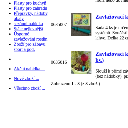
hrdla nebo dovnitř
Plasty pro kuchyň
Plasty pro zahradu
Přepravky, nádoby,
Zavlažovací k
obaly
sezónní nabídka
0635007
Sada 4 ks je urče
Stále nejlevnější
systémů. Součástí
Úsporné
lahve. Délka 22 c
zavlažování rostlin
Zboží pro zábavu,
sport a pod.
Zavlažovací k
ks.)
0635016
Akční nabídka ...
Slouží k přímé zá
(bez nádobky), pr
Nové zboží ...
Zobrazeno
1
-
3
(z
3
zboží)
Všechno zboží ...