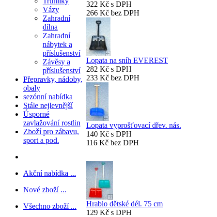
Truhlíky
322 Kč s DPH
Vázy
266 Kč bez DPH
Zahradní
dílna
Zahradní
nábytek a
příslušenství
Lopata na sníh EVEREST
Závěsy a
282 Kč s DPH
příslušenství
233 Kč bez DPH
Přepravky, nádoby,
obaly
sezónní nabídka
Stále nejlevnější
Úsporné
zavlažování rostlin
Lopata vyprošťovací dřev. nás.
Zboží pro zábavu,
140 Kč s DPH
sport a pod.
116 Kč bez DPH
Akční nabídka ...
Nové zboží ...
Hrablo dětské dél. 75 cm
Všechno zboží ...
129 Kč s DPH