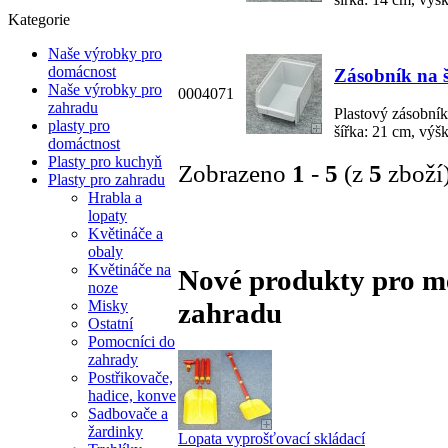
Kategorie
Naše výrobky pro
domácnost
Zásobník na 
Naše výrobky pro
0004071
zahradu
Plastový zásobník
plasty pro
šířka: 21 cm, výš
domáctnost
Plasty pro kuchyň
Zobrazeno
1
-
5
(z
5
zboží
Plasty pro zahradu
Hrabla a
lopaty
Květináče a
obaly
Květináče na
Nové produkty pro měs
noze
zahradu
Misky
Ostatní
Pomocníci do
zahrady
Postřikovače,
hadice, konve
Sadbovače a
žardinky
Lopata vyprošťovací skládací