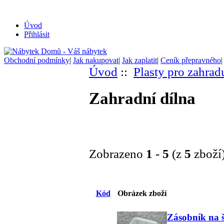
Úvod
Přihlásit
Obchodní podmínky
|
Jak nakupovat
|
Jak zaplatit
|
Ceník přepravného
Úvod
::
Plasty pro zahrad
Zahradní dílna
Zobrazeno
1
-
5
(z
5
zboží
Kód
Obrázek zboží
Zásobník na 