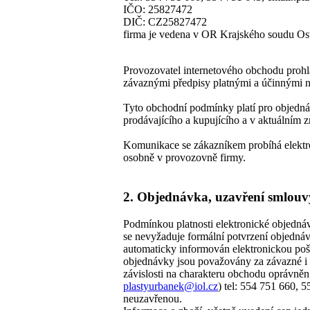
IČO: 25827472
DIČ: CZ25827472
firma je vedena v OR Krajského soudu Ostr
Provozovatel internetového obchodu prohla
závaznými předpisy platnými a účinnými n
Tyto obchodní podmínky platí pro objednáv
prodávajícího a kupujícího a v aktuálním z
Komunikace se zákazníkem probíhá elektro
osobně v provozovně firmy.
2. Objednávka, uzavření smlouv
Podmínkou platnosti elektronické objedná
se nevyžaduje formální potvrzení objedná
automaticky informován elektronickou poš
objednávky jsou považovány za závazné i v
závislosti na charakteru obchodu oprávně
plastyurbanek@iol.cz
) tel: 554 751 660, 
neuzavřenou.