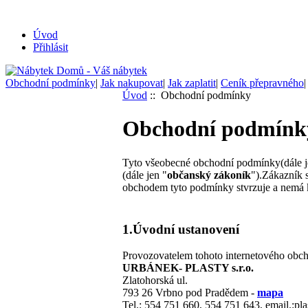
Úvod
Přihlásit
Obchodní podmínky
|
Jak nakupovat
|
Jak zaplatit
|
Ceník přepravného
Úvod
:: Obchodní podmínky
Obchodní podmínk
Tyto všeobecné obchodní podmínky(dále j
(dále jen "
občanský zákoník
").Zákazník 
obchodem tyto podmínky stvrzuje a nemá
1.Úvodní ustanovení
Provozovatelem tohoto internetového obch
URBÁNEK- PLASTY s.r.o.
Zlatohorská ul.
793 26 Vrbno pod Pradědem -
mapa
Tel.: 554 751 660, 554 751 643, email.:pl