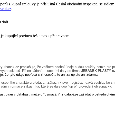
sporů
z
kupní smlouvy je příslušná
Česká obchodní inspekce, se sídlem
.coi.cz
.
0 dnů.
je kupující povinen řešit toto s přepravcem.
tyurbanek.cz
prohlašuje, že veškeré osobní údaje budou použity pouze pro p
ých dokladů. Při nakládání s osobními daty se firma
URBÁNEK-PLASTY s.
, že tyto údaje nepředá cizí osobě a to ani za úplatu ani zdarma.
 osobního charakteru předávat. Zákazník svojí registrací dává souhlas ke s
ladní informace zákazníka, které se dále doplňují při provedení objednávky.
registrován v databázi, může o "vymazání" z databáze zažádat prostřednictví