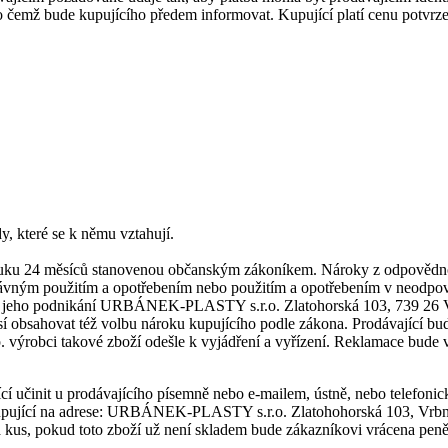
 čemž bude kupujícího předem informovat. Kupující platí cenu potvrz
y, které se k němu vztahují.
áruku 24 měsíců stanovenou občanským zákoníkem. Nároky z odpovědnos
rávným použitím a opotřebením nebo použitím a opotřebením v neodpo
ta jeho podnikání URBÁNEK-PLASTY s.r.o. Zlatohorská 103, 739 26 
 obsahovat též volbu nároku kupujícího podle zákona. Prodávající bu
 výrobci takové zboží odešle k vyjádření a vyřízení. Reklamace bude 
í učinit u prodávajícího písemně nebo e-mailem, ústně, nebo telefonic
kupující na adrese: URBÁNEK-PLASTY s.r.o. Zlatohohorská 103, Vrbno
kus, pokud toto zboží už není skladem bude zákazníkovi vrácena peně