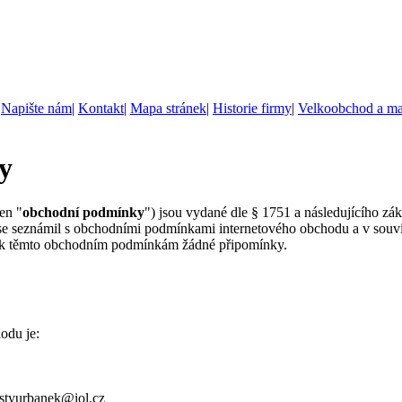
|
Napište nám
|
Kontakt
|
Mapa stránek
|
Historie firmy
|
Velkoobchod a m
y
en "
obchodní podmínky
") jsou vydané dle § 1751 a následujícího z
se seznámil s obchodními podmínkami internetového obchodu a v souvi
 k těmto obchodním podmínkám žádné připomínky.
odu je:
astyurbanek@iol.cz