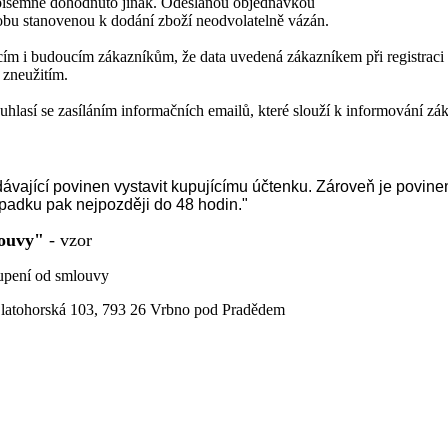
 písemně dohodnuto jinak. Odeslanou objednávkou
obu stanovenou k dodání zboží neodvolatelně vázán.
ícím i budoucím zákazníkům, že data uvedená zákazníkem při registrac
 zneužitím.
hlasí se zasíláním informačních emailů, které slouží k informování zá
dávající povinen vystavit kupujícímu účtenku.
Zároveň je povinen
padku pak nejpozději do 48 hodin."
louvy"
- vzor
smlouvy
atohorská 103, 793 26 Vrbno pod Pradědem