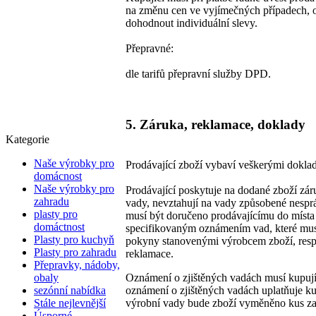
na změnu cen ve vyjímečných případech, o
dohodnout individuální slevy.
Přepravné:
dle tarifů přepravní služby DPD.
5. Záruka, reklamace, doklady
Kategorie
Naše výrobky pro
Prodávající zboží vybaví veškerými doklad
domácnost
Naše výrobky pro
Prodávající poskytuje na dodané zboží z
zahradu
vady, nevztahují na vady způsobené nesp
plasty pro
musí být doručeno prodávajícímu do mís
domáctnost
specifikovaným oznámením vad, které musí
Plasty pro kuchyň
pokyny stanovenými výrobcem zboží, resp.
Plasty pro zahradu
reklamace.
Přepravky, nádoby,
obaly
Oznámení o zjištěných vadách musí kupujíc
sezónní nabídka
oznámení o zjištěných vadách uplatňuje 
Stále nejlevnější
výrobní vady bude zboží vyměněno kus za 
Úsporné