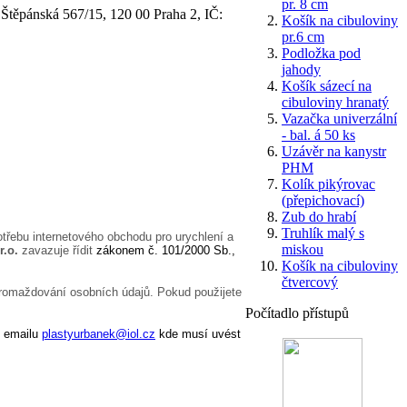
pr. 8 cm
 Štěpánská 567/15, 120 00 Praha 2, IČ:
Košík na cibuloviny
pr.6 cm
Podložka pod
jahody
Košík sázecí na
cibuloviny hranatý
Vazačka univerzální
- bal. á 50 ks
Uzávěr na kanystr
PHM
Kolík pikýrovac
(přepichovací)
Zub do hrabí
Truhlík malý s
otřebu internetového obchodu pro urychlení a
miskou
r.o.
zavazuje řídit
zákonem č. 101/2000 Sb.,
Košík na cibuloviny
čtvercový
hromaždování osobních údajů. Pokud použijete
Počítadlo přístupů
m emailu
plastyurbanek@iol.cz
kde musí uvést