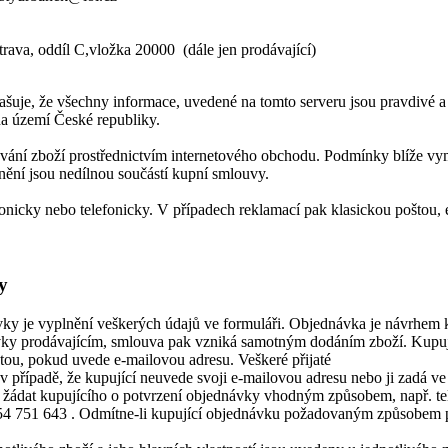
ava, oddíl C,vložka 20000 (dále jen prodávající)
šuje, že všechny informace, uvedené na tomto serveru jsou pravdivé a
a území České republiky.
ání zboží prostřednictvím internetového obchodu. Podmínky blíže vyme
nění jsou nedílnou součástí kupní smlouvy.
nicky nebo telefonicky. V případech reklamací pak klasickou poštou
y
vky je vyplnění veškerých údajů ve formuláři. Objednávka je návrhem
vky prodávajícím, smlouva pak vzniká samotným dodáním zboží. Kupujíc
tou, pokud uvede e-mailovou adresu. Veškeré přijaté
 případě, že kupující neuvede svoji e-mailovou adresu nebo ji zadá ve 
n žádat kupujícího o potvrzení objednávky vhodným způsobem, např. te
554 751 643 . Odmítne-li kupující objednávku požadovaným způsobem p