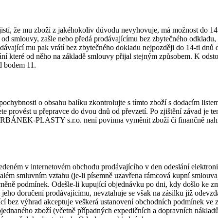
zjistí, že mu zboží z jakéhokoliv důvodu nevyhovuje, má možnost do 14
í od smlouvy, zašle nebo předá prodávajícímu bez zbytečného odkladu, 
odávající mu pak vrátí bez zbytečného dokladu nejpozději do 14-ti dn
ání které od něho na základě smlouvy přijal stejným způsobem. K odsto
d bodem 11.
 pochybnosti o obsahu balíku zkontrolujte s tímto zboží s dodacím list
 provést u přepravce do dvou dnů od převzetí. Po zjištění závad je ten
URBÁNEK-PLASTY s.r.o. není povinna vyměnit zboží či finančně nahr
edeném v internetovém obchodu prodávajícího v den odeslání elektroni
rvalém smluvním vztahu (je-li písemně uzavřena rámcová kupní smlouva
změně podmínek. Odešle-li kupující objednávku po dni, kdy došlo ke z
jeho doručení prodávajícímu, nevztahuje se však na zásilku již odevzd
cí bez výhrad akceptuje veškerá ustanovení obchodních podmínek ve z
objednaného zboží (včetně případných expedičních a dopravních náklad