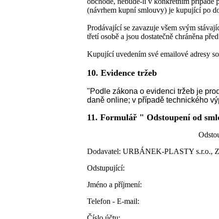
obchodě, nebude-li v konkrétním případě
(návrhem kupní smlouvy) je kupující po d
Prodávající se zavazuje všem svým stávaj
třetí osobě a jsou dostatečně chráněna před
Kupující uvedením své emailové adresy sou
10. Evidence tržeb
"Podle zákona o evidenci tržeb je pro
daně online; v případě technického vý
11. Formulář " Odstoupení od sm
Odstoupení od 
Dodavatel: URBÁNEK-PLASTY s.r.o., Zl
Odstupující:
Jméno a příjmení:
Telefon - E-mail:
Číslo účtu: