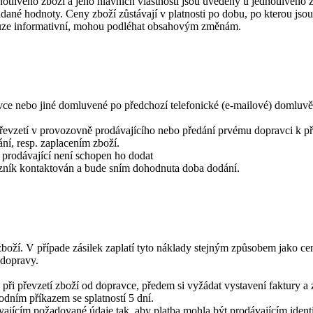
otlivého zboží a jeho hlavních vlastností jsou uvedeny u jednotlivého
dané hodnoty. Ceny zboží zůstávají v platnosti po dobu, po kterou js
pouze informativní, mohou podléhat obsahovým změnám.
vce nebo jiné domluvené po předchozí telefonické (e-mailové) domluvě
řevzetí v provozovně prodávajícího nebo předání prvému dopravci k př
ní, resp. zaplacením zboží.
a prodávající není schopen ho dodat
zník kontaktován a bude sním dohodnuta doba dodání.
zboží. V případe zásilek zaplatí tyto náklady stejným způsobem jako cen
 dopravy.
 při převzetí zboží od dopravce, předem si vyžádat vystavení faktury a
odním příkazem se splatností 5 dní.
vajícím požadované údaje tak, aby platba mohla být prodávajícím identi