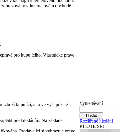
 zboží v katalogu internetového obchodu.
ou zobrazovány v internetovém obchodě.
.
epravě pro kupujícího. Vlastnické právo
Vyhledávaní
u zboží kupující, a to ve výši přesně
 zaplatit před dodáním. Na základě
Rozšířené hledání
PTEJTE SE!
fikována. Prodávající si vyhrazuje právo