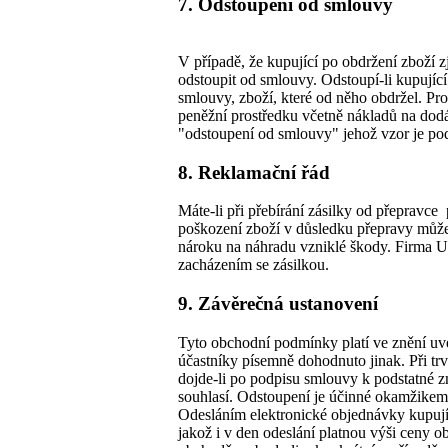
7. Odstoupení od smlouvy
V případě, že kupující po obdržení zboží 
odstoupit od smlouvy. Odstoupí-li kupujíc
smlouvy, zboží, které od něho obdržel. Pr
peněžní prostředku včetně nákladů na dod
"odstoupení od smlouvy" jehož vzor je po
8. Reklamační řád
Máte-li při přebírání zásilky od přepravce
poškození zboží v důsledku přepravy můžete
nároku na náhradu vzniklé škody. Firma 
zacházením se zásilkou.
9. Závěrečná ustanovení
Tyto obchodní podmínky platí ve znění uv
účastníky písemně dohodnuto jinak. Při t
dojde-li po podpisu smlouvy k podstatné 
souhlasí. Odstoupení je účinné okamžikem 
Odesláním elektronické objednávky kupují
jakož i v den odeslání platnou výši ceny 