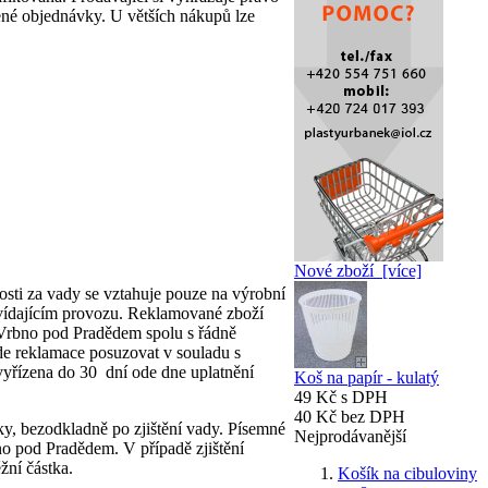
ené objednávky. U větších nákupů lze
Nové zboží [více]
ti za vady se vztahuje pouze na výrobní
vídajícím provozu. Reklamované zboží
Vrbno pod Pradědem spolu s řádně
de reklamace posuzovat v souladu s
vyřízena do 30 dní ode dne uplatnění
Koš na papír - kulatý
49 Kč s DPH
40 Kč bez DPH
ky, bezodkladně po zjištění vady. Písemné
Nejprodávanější
 pod Pradědem. V případě zjištění
žní částka.
Košík na cibuloviny