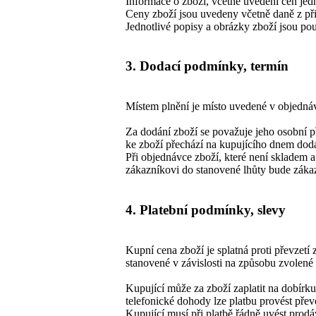
Informace o zboží, včetně uvedení cen jedn
Ceny zboží jsou uvedeny včetně daně z při
Jednotlivé popisy a obrázky zboží jsou 
3. Dodací podmínky, termín
Místem plnění je místo uvedené v objedná
Za dodání zboží se považuje jeho osobní p
ke zboží přechází na kupujícího dnem dodá
Při objednávce zboží, které není skladem 
zákazníkovi do stanovené lhůty bude záka
4. Platební podmínky, slevy
Kupní cena zboží je splatná proti převzetí 
stanovené v závislosti na způsobu zvolené
Kupující může za zboží zaplatit na dobírku
telefonické dohody lze platbu provést přev
Kupující musí při platbě řádně uvést prodá