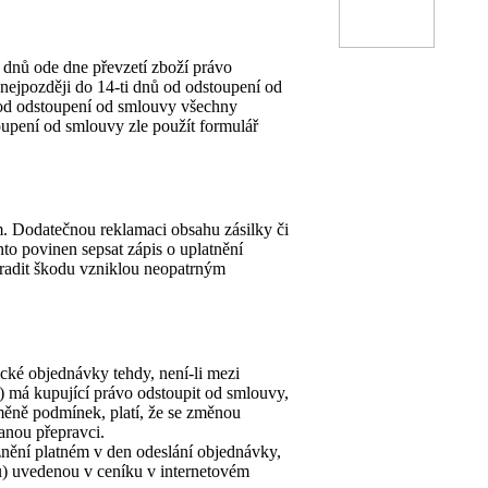
 dnů ode dne převzetí zboží právo
nejpozději do 14-ti dnů od odstoupení od
ů od odstoupení od smlouvy všechny
upení od smlouvy zle použít formulář
em. Dodatečnou reklamaci obsahu zásilky či
to povinen sepsat zápis o uplatnění
adit škodu vzniklou neopatrným
cké objednávky tehdy, není-li mezi
) má kupující právo odstoupit od smlouvy,
měně podmínek, platí, že se změnou
anou přepravci.
nění platném v den odeslání objednávky,
ů) uvedenou v ceníku v internetovém