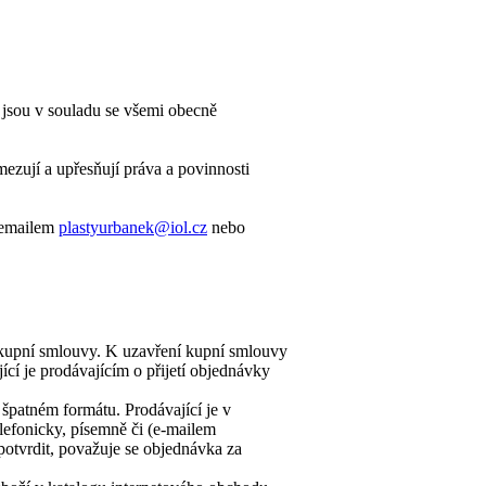
 jsou v souladu se všemi obecně
zují a upřesňují práva a povinnosti
, emailem
plastyurbanek@iol.cz
nebo
 kupní smlouvy. K uzavření kupní smlouvy
í je prodávajícím o přijetí objednávky
špatném formátu. Prodávající je v
lefonicky, písemně či (e-mailem
otvrdit, považuje se objednávka za