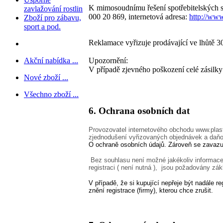
K mimosoudnímu řešení spotřebitelských 
zavlažování rostlin
000
20
869
, internetová adresa:
http://www
Zboží pro zábavu,
sport a pod.
Reklamace vyřizuje prodávající ve lhůtě 3
Akční nabídka ...
Upozornění:
V případě zjevného poškození celé zásilky 
Nové zboží ...
Všechno zboží ...
6. Ochrana osobních dat
Provozovatel internetového obchodu
www.plas
zjednodušení vyřizovaných objednávek a daňov
O ochraně osobních údajů. Zároveň se zavazuje
Bez souhlasu není možné jakékoliv informace
registraci ( není nutná ), jsou požadovány zák
V případě, že si kupující nepřeje být nadále 
znění registrace (firmy), kterou chce zrušit.