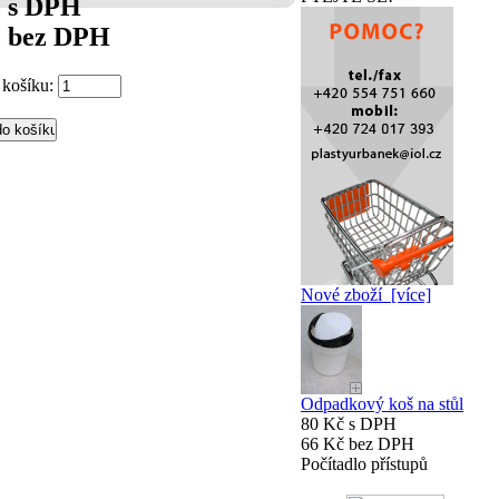
č s DPH
č bez DPH
 košíku:
Nové zboží [více]
Odpadkový koš na stůl
80 Kč s DPH
66 Kč bez DPH
Počítadlo přístupů