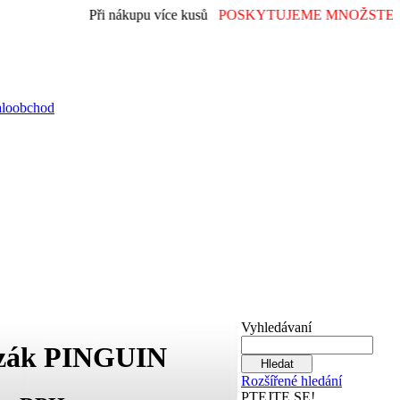
Při nákupu více kusů
POSKYTUJEME MNOŽSTEVN
aloobchod
Vyhledávaní
zák PINGUIN
Rozšířené hledání
PTEJTE SE!