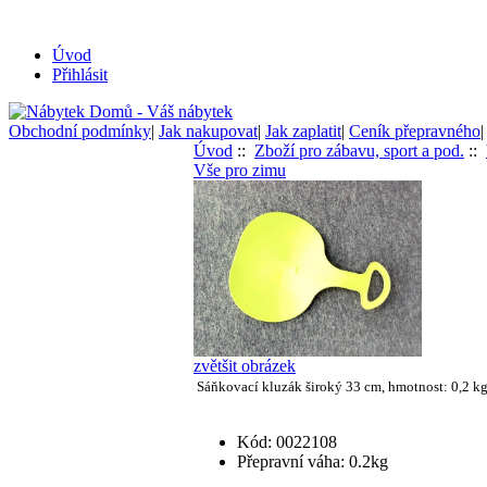
Úvod
Přihlásit
Obchodní podmínky
|
Jak nakupovat
|
Jak zaplatit
|
Ceník přepravného
Úvod
::
Zboží pro zábavu, sport a pod.
::
Vše pro zimu
zvětšit obrázek
Sáňkovací kluzák široký 33 cm, hmotnost: 0,2 kg
Kód: 0022108
Přepravní váha: 0.2kg