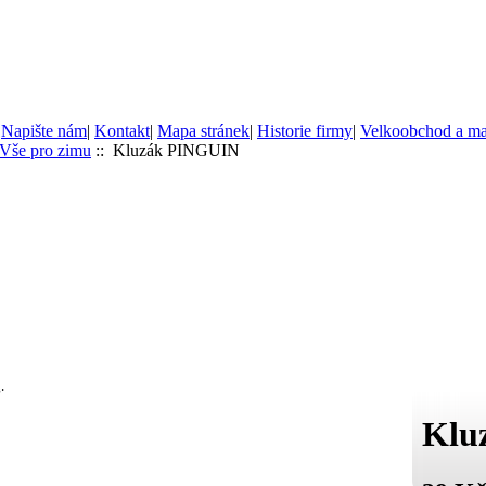
|
Napište nám
|
Kontakt
|
Mapa stránek
|
Historie firmy
|
Velkoobchod a m
Vše pro zimu
:: Kluzák PINGUIN
.
Klu