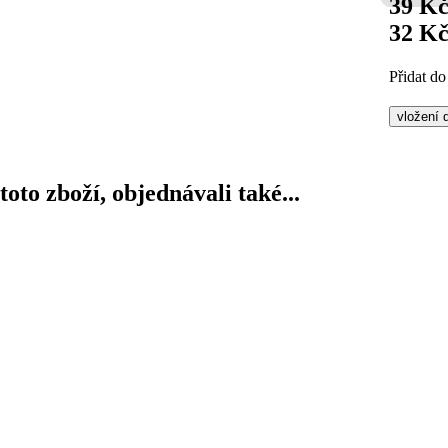
39 K
32 K
Přidat do
 toto zboží, objednávali také...