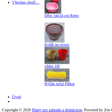
Všechno zboží ...
Dřez 34x34 cm Retro
Košík na ovoce
vědro 10l
Rýžák ruční Piškot
Úvod
Copyright © 2026
Plasty pro zahradu a domácnost
. Powered by Zen C