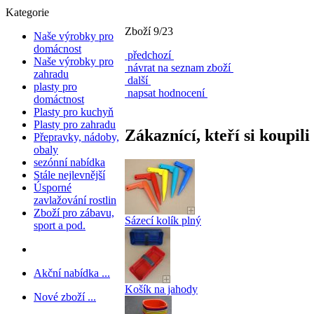
Kategorie
Zboží 9/23
Naše výrobky pro
domácnost
předchozí
Naše výrobky pro
návrat na seznam zboží
zahradu
další
plasty pro
napsat hodnocení
domáctnost
Plasty pro kuchyň
Plasty pro zahradu
Zákaznící, kteří si koupili
Přepravky, nádoby,
obaly
sezónní nabídka
Stále nejlevnější
Úsporné
zavlažování rostlin
Zboží pro zábavu,
Sázecí kolík plný
sport a pod.
Akční nabídka ...
Košík na jahody
Nové zboží ...