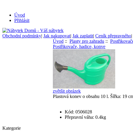
Úvod
Přihlásit
Obchodní podmínky
|
Jak nakupovat
|
Jak zaplatit
|
Ceník přepravného
Úvod
::
Plasty pro zahradu
::
Postřikovač
Postřikovače, hadice, konve
zvětšit obrázek
Plastová konev o obsahu 10 l. Šířka: 19 c
Kód: 0506028
Přepravní váha: 0.4kg
Kategorie