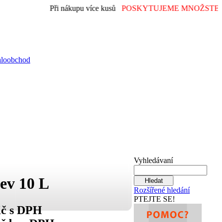
Při nákupu více kusů
POSKYTUJEME MNOŽSTEVN
aloobchod
Vyhledávaní
ev 10 L
Rozšířené hledání
PTEJTE SE!
Kč s DPH