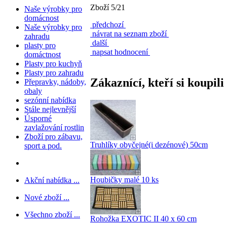
Zboží 5/21
Naše výrobky pro
domácnost
předchozí
Naše výrobky pro
návrat na seznam zboží
zahradu
další
plasty pro
napsat hodnocení
domáctnost
Plasty pro kuchyň
Plasty pro zahradu
Zákaznící, kteří si koupili
Přepravky, nádoby,
obaly
sezónní nabídka
Stále nejlevnější
Úsporné
zavlažování rostlin
Zboží pro zábavu,
Truhlíky obyčejné(i dezénové) 50cm
sport a pod.
Houbičky malé 10 ks
Akční nabídka ...
Nové zboží ...
Všechno zboží ...
Rohožka EXOTIC II 40 x 60 cm