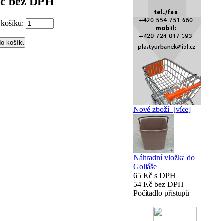
Kč bez DPH
 košíku:
Nové zboží [více]
Náhradní vložka do
Goliáše
65 Kč s DPH
54 Kč bez DPH
Počítadlo přístupů