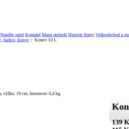
|
Napište nám
|
Kontakt
|
Mapa stránek
|
Historie firmy
|
Velkoobchod a m
e, hadice, konve
:: Konev 10 L
m, výška: 19 cm, hmotnost: 0,4 kg.
Kon
139 