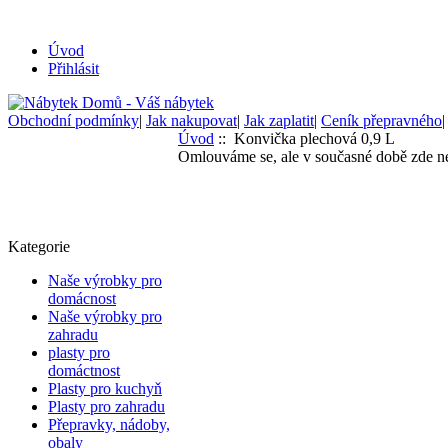
Úvod
Přihlásit
Obchodní podmínky
|
Jak nakupovat
|
Jak zaplatit
|
Ceník přepravného
Úvod
:: Konvička plechová 0,9 L
Omlouváme se, ale v současné době zde ne
Kategorie
Naše výrobky pro
domácnost
Naše výrobky pro
zahradu
plasty pro
domáctnost
Plasty pro kuchyň
Plasty pro zahradu
Přepravky, nádoby,
obaly