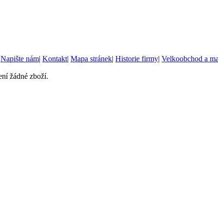
|
Napište nám
|
Kontakt
|
Mapa stránek
|
Historie firmy
|
Velkoobchod a m
ní žádné zboží.