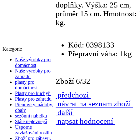
doplňky. Výška: 25 cm,
průměr 15 cm. Hmotnost: 
kg.
Kód: 0398133
Kategorie
Přepravní váha: 1kg
Naše výrobky pro
domácnost
Naše výrobky pro
zahradu
Zboží 6/32
plasty pro
domáctnost
Plasty pro kuchyň
předchozí
Plasty pro zahradu
návrat na seznam zboží
Přepravky, nádoby,
obaly
další
sezónní nabídka
napsat hodnocení
Stále nejlevnější
Úsporné
zavlažování rostlin
Zboží pro zábavu,