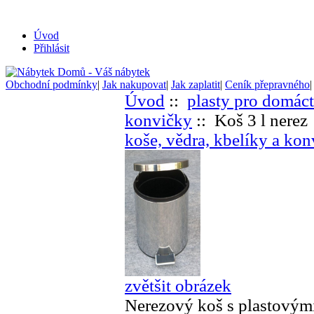
Úvod
Přihlásit
Obchodní podmínky
|
Jak nakupovat
|
Jak zaplatit
|
Ceník přepravného
Úvod
::
plasty pro domác
konvičky
:: Koš 3 l nerez
koše, vědra, kbelíky a ko
zvětšit obrázek
Nerezový koš s plastovým