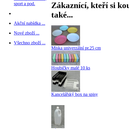
Zákaznící, kteří si ko
sport a pod.
také...
Akční nabídka ...
Nové zboží ...
Všechno zboží ...
Miska univerzální pr.25 cm
Houbičky malé 10 ks
Kancelářský box na spisy