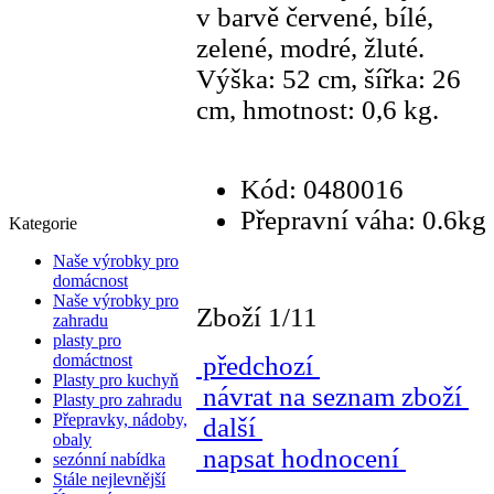
v barvě červené, bílé,
zelené, modré, žluté.
Výška: 52 cm, šířka: 26
cm, hmotnost: 0,6 kg.
Kód: 0480016
Přepravní váha: 0.6kg
Kategorie
Naše výrobky pro
domácnost
Naše výrobky pro
Zboží 1/11
zahradu
plasty pro
domáctnost
předchozí
Plasty pro kuchyň
návrat na seznam zboží
Plasty pro zahradu
Přepravky, nádoby,
další
obaly
napsat hodnocení
sezónní nabídka
Stále nejlevnější