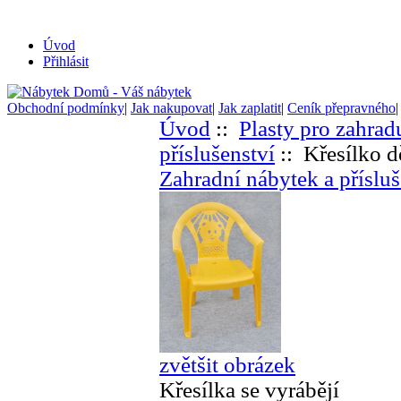
Úvod
Přihlásit
Obchodní podmínky
|
Jak nakupovat
|
Jak zaplatit
|
Ceník přepravného
Úvod
::
Plasty pro zahrad
příslušenství
:: Křesílko d
Zahradní nábytek a přísluš
zvětšit obrázek
Křesílka se vyrábějí