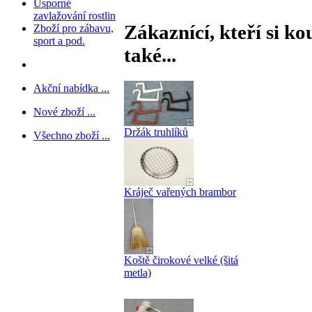
Úsporné
zavlažování rostlin
Zákaznící, kteří si ko
Zboží pro zábavu,
sport a pod.
také...
Akční nabídka ...
Nové zboží ...
Držák truhlíků
Všechno zboží ...
Kráječ vařených brambor
Koště čirokové velké (šitá
metla)