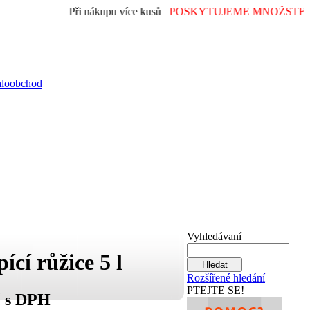
Při nákupu více kusů
POSKYTUJEME MNOŽSTEVN
aloobchod
Vyhledávaní
ící růžice 5 l
Rozšířené hledání
PTEJTE SE!
č s DPH