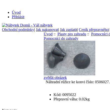
Úvod
Přihlásit
Obchodní podmínky
|
Jak nakupovat
|
Jak zaplatit
|
Ceník přepravného
Úvod
::
Plasty pro zahradu
::
Pomocníci 
Pomocníci do zahrady
zvětšit obrázek
Náhradní růžice ke konvi číslo: 0506027.
Kód: 0095022
Přepravní váha: 0.02kg