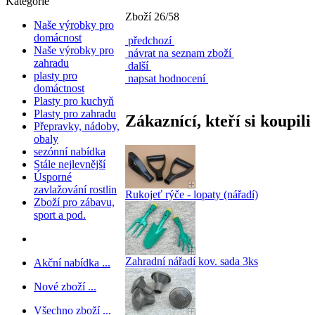
Kategorie
Zboží 26/58
Naše výrobky pro
domácnost
předchozí
Naše výrobky pro
návrat na seznam zboží
zahradu
další
plasty pro
napsat hodnocení
domáctnost
Plasty pro kuchyň
Plasty pro zahradu
Zákaznící, kteří si koupili
Přepravky, nádoby,
obaly
sezónní nabídka
Stále nejlevnější
Úsporné
zavlažování rostlin
Rukojeť rýče - lopaty (nářadí)
Zboží pro zábavu,
sport a pod.
Zahradní nářadí kov. sada 3ks
Akční nabídka ...
Nové zboží ...
Všechno zboží ...