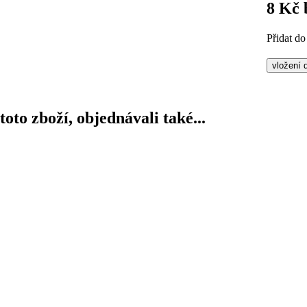
8 Kč
Přidat do
 toto zboží, objednávali také...