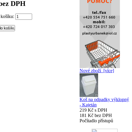
 bez DPH
 košíku:
Nové zboží [více]
Koš na odpadky výklopný
- Kajetán
219 Kč s DPH
181 Kč bez DPH
Počítadlo přístupů