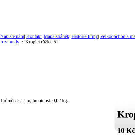
|
Napište nám
|
Kontakt
|
Mapa stránek
|
Historie firmy
|
Velkoobchod a m
do zahrady
:: Kropící růžice 5 l
 Průměr: 2,1 cm, hmotnost: 0,02 kg.
Krop
10 K