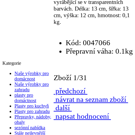
vyrábějící se v transparentních
barvách. Délka: 13 cm, šířka: 13
cm, výška: 12 cm, hmotnost: 0,1
kg.
Kód: 0047066
Přepravní váha: 0.1kg
Kategorie
Naše výrobky pro
Zboží 1/31
domácnost
Naše výrobky pro
předchozí
zahradu
plasty pro
návrat na seznam zboží
domáctnost
Plasty pro kuchyň
další
Plasty pro zahradu
napsat hodnocení
Přepravky, nádoby,
obaly
sezónní nabídka
Stále nejlevnější