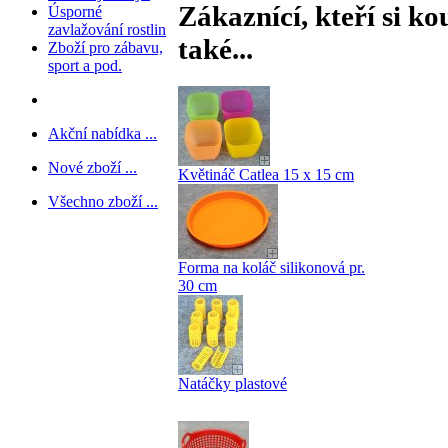
Zákaznící, kteří si ko
Úsporné
zavlažování rostlin
také...
Zboží pro zábavu,
sport a pod.
Akční nabídka ...
Nové zboží ...
Květináč Catlea 15 x 15 cm
Všechno zboží ...
Forma na koláč silikonová pr.
30 cm
Natáčky plastové