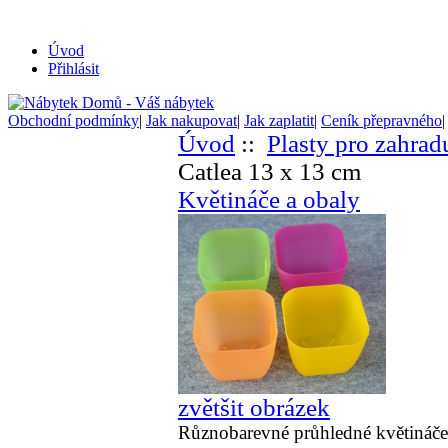
Úvod
Přihlásit
Obchodní podmínky
|
Jak nakupovat
|
Jak zaplatit
|
Ceník přepravného
Úvod
::
Plasty pro zahrad
Catlea 13 x 13 cm
Květináče a obaly
zvětšit obrázek
Různobarevné průhledné květináče