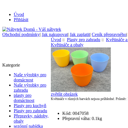
Úvod
Přihlásit
Obchodní podmínky
|
Jak nakupovat
|
Jak zaplatit
|
Ceník přepravného
Úvod
::
Plasty pro zahradu
::
Květináče a
Květináče a obaly
Kategorie
Naše výrobky pro
domácnost
Naše výrobky pro
zahradu
zvětšit obrázek
plasty pro
Květináče v různých barvách nejsou průhledné. Průměr: 
domáctnost
Plasty pro kuchyň
Plasty pro zahradu
Kód: 0047058
Přepravky, nádoby,
Přepravní váha: 0.1kg
obaly
sezónní nabídka