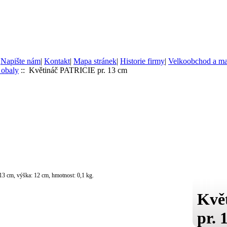
|
Napište nám
|
Kontakt
|
Mapa stránek
|
Historie firmy
|
Velkoobchod a m
 obaly
:: Květináč PATRICIE pr. 13 cm
13 cm, výška: 12 cm, hmotnost: 0,1 kg.
Kvě
pr. 