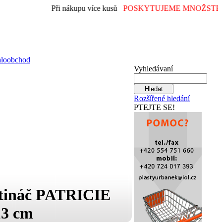
Při nákupu více kusů
POSKYTUJEME MNOŽSTEV
aloobchod
Vyhledávaní
Rozšířené hledání
PTEJTE SE!
tináč PATRICIE
13 cm