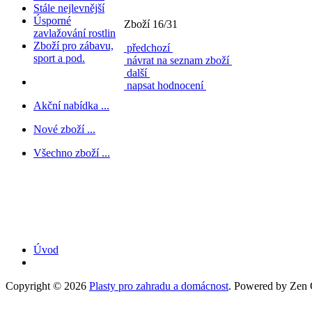
Stále nejlevnější
Úsporné
Zboží 16/31
zavlažování rostlin
Zboží pro zábavu,
předchozí
sport a pod.
návrat na seznam zboží
další
napsat hodnocení
Akční nabídka ...
Nové zboží ...
Všechno zboží ...
Úvod
Copyright © 2026
Plasty pro zahradu a domácnost
. Powered by Zen C