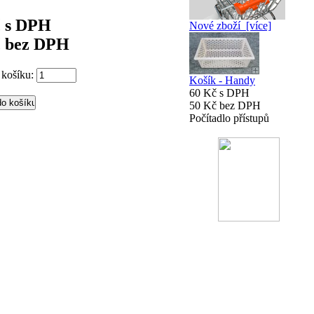
č s DPH
Nové zboží [více]
č bez DPH
 košíku:
Košík - Handy
60 Kč s DPH
50 Kč bez DPH
Počítadlo přístupů