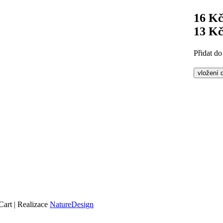
16 K
13 K
Přidat do
art | Realizace
NatureDesign