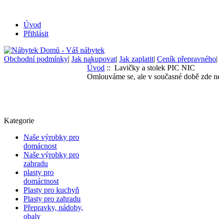
Úvod
Přihlásit
Obchodní podmínky
|
Jak nakupovat
|
Jak zaplatit
|
Ceník přepravného
Úvod
:: Lavičky a stolek PIC NIC
Omlouváme se, ale v současné době zde ne
Kategorie
Naše výrobky pro
domácnost
Naše výrobky pro
zahradu
plasty pro
domáctnost
Plasty pro kuchyň
Plasty pro zahradu
Přepravky, nádoby,
obaly