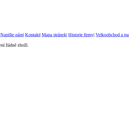
|
Napište nám
|
Kontakt
|
Mapa stránek
|
Historie firmy
|
Velkoobchod a m
ní žádné zboží.