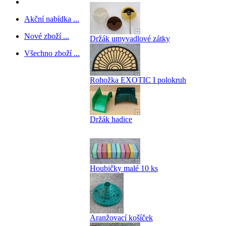
Akční nabídka ...
Nové zboží ...
Držák umyvadlové zátky
Všechno zboží ...
Rohožka EXOTIC I polokruh
Držák hadice
Houbičky malé 10 ks
Aranžovací košíček