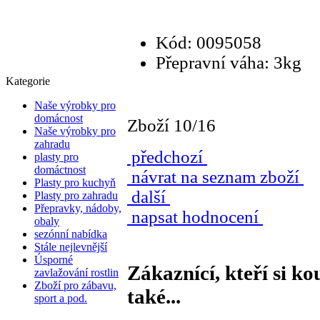
Kód: 0095058
Přepravní váha: 3kg
Kategorie
Naše výrobky pro
domácnost
Zboží 10/16
Naše výrobky pro
zahradu
předchozí
plasty pro
domáctnost
návrat na seznam zboží
Plasty pro kuchyň
další
Plasty pro zahradu
Přepravky, nádoby,
napsat hodnocení
obaly
sezónní nabídka
Stále nejlevnější
Úsporné
Zákaznící, kteří si ko
zavlažování rostlin
Zboží pro zábavu,
také...
sport a pod.