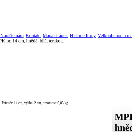
|
Napište nám
|
Kontakt
|
Mapa stránek
|
Historie firmy
|
Velkoobchod a m
K pr. 14 cm, hnědá, bílá, terakota
ré. Průměr: 14 cm, výška: 2 cm, hmotnost: 0,03 kg.
MPK
hněd