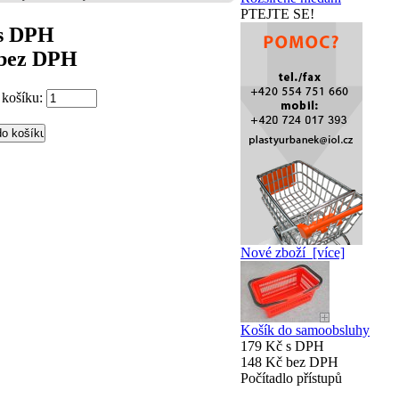
PTEJTE SE!
 s DPH
 bez DPH
 košíku:
Nové zboží [více]
Košík do samoobsluhy
179 Kč s DPH
148 Kč bez DPH
Počítadlo přístupů