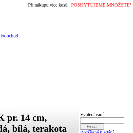
Při nákupu více kusů
POSKYTUJEME MNOŽSTEVN
aloobchod
Vyhledávaní
 pr. 14 cm,
á, bílá, terakota
Rozšířené hledání