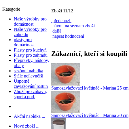
Kategorie
Zboží 11/12
Naše výrobky pro
předchozí
domácnost
návrat na seznam zboží
Naše výrobky pro
další
zahradu
napsat hodnocení
plasty pro
domáctnost
Plasty pro kuchyň
Zákaznící, kteří si koupili
Plasty pro zahradu
Přepravky, nádoby,
obaly
sezónní nabídka
Stále nejlevnější
Úsporné
zavlažování rostlin
Samozavlažovací květináč - Marina 25 cm
Zboží pro zábavu,
sport a pod.
Samozavlažovací květináč - Marina 20 cm
Akční nabídka ...
Nové zboží ...