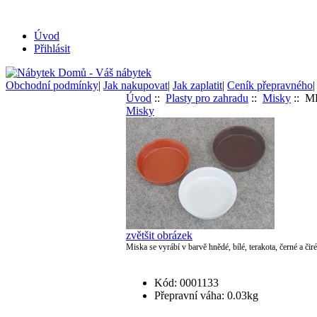
Úvod
Přihlásit
Obchodní podmínky
|
Jak nakupovat
|
Jak zaplatit
|
Ceník přepravného
Úvod
::
Plasty pro zahradu
::
Misky
:: MP
Misky
zvětšit obrázek
Miska se vyrábí v barvě hnědé, bílé, terakota, černé a či
Kód: 0001133
Přepravní váha: 0.03kg