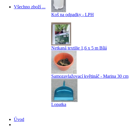
Všechno zboží ...
Koš na odpadky - LPH
Netkaná textilie 1,6 x 5 m Bílá
Samozavlažovací květináč - Marina 30 cm
Lopatka
Úvod