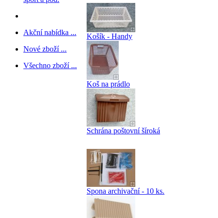
Akční nabídka ...
Košík - Handy
Nové zboží ...
Všechno zboží ...
Koš na prádlo
Schrána poštovní šíroká
Spona archivační - 10 ks.