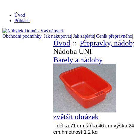
Úvod
Přihlásit
Obchodní podmínky
|
Jak nakupovat
|
Jak zaplatit
|
Ceník přepravného
Úvod
::
Přepravky, nádob
Nádoba UNI
Barely a nádoby
zvětšit obrázek
délka:71 cm,šířka:46 cm,výška:24
cm,hmotnost:1,2 kg