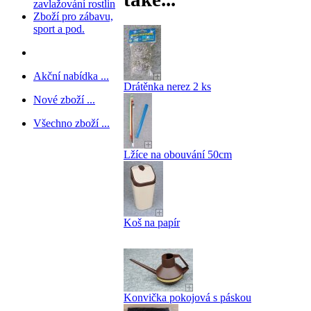
zavlažování rostlin
Zboží pro zábavu,
sport a pod.
Akční nabídka ...
Drátěnka nerez 2 ks
Nové zboží ...
Všechno zboží ...
Lžíce na obouvání 50cm
Koš na papír
Konvička pokojová s páskou