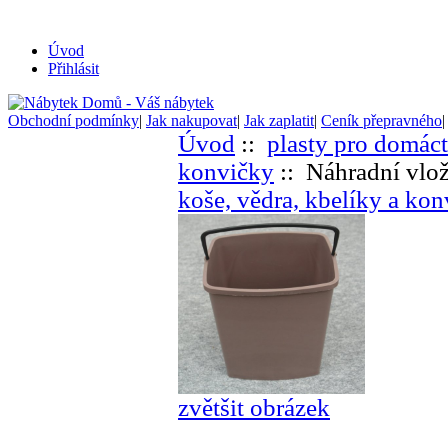
Úvod
Přihlásit
Obchodní podmínky
|
Jak nakupovat
|
Jak zaplatit
|
Ceník přepravného
Úvod
::
plasty pro domác
konvičky
:: Náhradní vlož
koše, vědra, kbelíky a ko
zvětšit obrázek