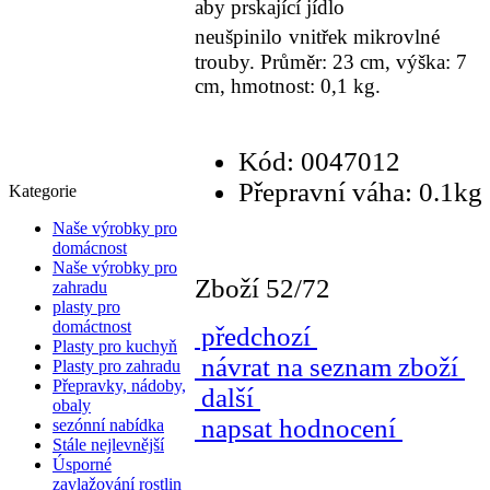
aby prskající jídlo
neušpinilo
vnitřek mikrovlné
trouby. Průměr: 23 cm, výška: 7
cm, hmotnost: 0,1 kg.
Kód: 0047012
Přepravní váha: 0.1kg
Kategorie
Naše výrobky pro
domácnost
Naše výrobky pro
Zboží 52/72
zahradu
plasty pro
domáctnost
předchozí
Plasty pro kuchyň
návrat na seznam zboží
Plasty pro zahradu
Přepravky, nádoby,
další
obaly
napsat hodnocení
sezónní nabídka
Stále nejlevnější
Úsporné
zavlažování rostlin