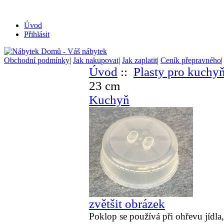
Úvod
Přihlásit
Obchodní podmínky
|
Jak nakupovat
|
Jak zaplatit
|
Ceník přepravného
Úvod
::
Plasty pro kuchy
23 cm
Kuchyň
zvětšit obrázek
Poklop se používá při ohřevu jídla,