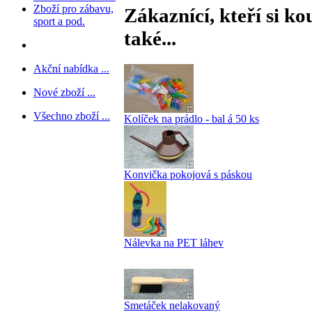
Zboží pro zábavu,
Zákaznící, kteří si ko
sport a pod.
také...
Akční nabídka ...
Nové zboží ...
Všechno zboží ...
Kolíček na prádlo - bal á 50 ks
Konvička pokojová s páskou
Nálevka na PET láhev
Smetáček nelakovaný