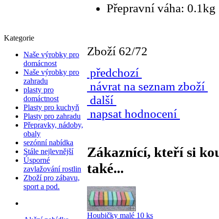
Přepravní váha: 0.1kg
Kategorie
Zboží 62/72
Naše výrobky pro
domácnost
předchozí
Naše výrobky pro
zahradu
návrat na seznam zboží
plasty pro
další
domáctnost
Plasty pro kuchyň
napsat hodnocení
Plasty pro zahradu
Přepravky, nádoby,
obaly
sezónní nabídka
Zákaznící, kteří si ko
Stále nejlevnější
Úsporné
také...
zavlažování rostlin
Zboží pro zábavu,
sport a pod.
Houbičky malé 10 ks