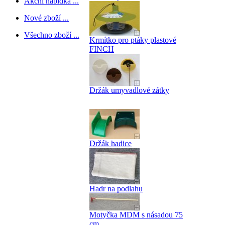
Akční nabídka ...
Nové zboží ...
Všechno zboží ...
Krmítko pro ptáky plastové
FINCH
Držák umyvadlové zátky
Držák hadice
Hadr na podlahu
Motyčka MDM s násadou 75
cm