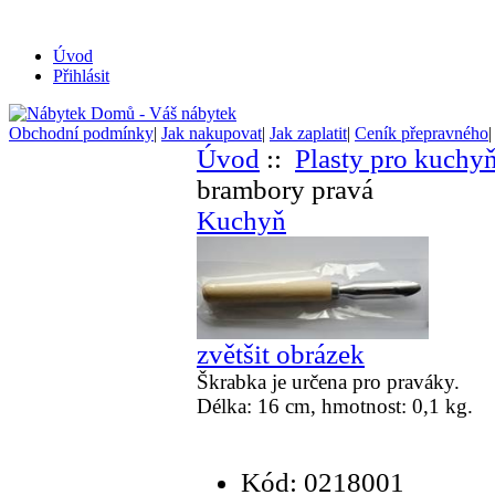
Úvod
Přihlásit
Obchodní podmínky
|
Jak nakupovat
|
Jak zaplatit
|
Ceník přepravného
Úvod
::
Plasty pro kuchy
brambory pravá
Kuchyň
zvětšit obrázek
Škrabka je určena pro praváky.
Délka: 16 cm, hmotnost: 0,1 kg.
Kód: 0218001