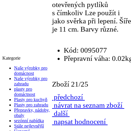
otevřených
pytlíků
s čímkoliv Lze použít i
jako svěrka při lepení. Šíře
je 11 cm. Barvy různé.
Kód: 0095077
Přepravní váha: 0.02k
Kategorie
Naše výrobky pro
domácnost
Naše výrobky pro
Zboží 21/25
zahradu
plasty pro
domáctnost
předchozí
Plasty pro kuchyň
návrat na seznam zboží
Plasty pro zahradu
Přepravky, nádoby,
další
obaly
napsat hodnocení
sezónní nabídka
Stále nejlevnější