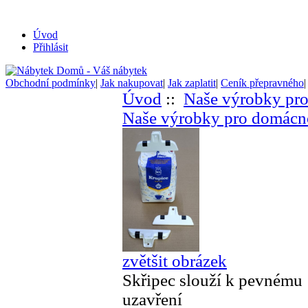
Úvod
Přihlásit
Obchodní podmínky
|
Jak nakupovat
|
Jak zaplatit
|
Ceník přepravného
Úvod
::
Naše výrobky pr
Naše výrobky pro domácn
zvětšit obrázek
Skřipec slouží k pevnému
uzavření