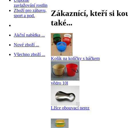
Úsporné
zavlažování rostlin
Zboží pro zábavu,
Zákaznící, kteří si ko
sport a pod.
také...
Akční nabídka ...
Nové zboží ...
Všechno zboží ...
Košík na kolíčky s háčkem
vědro 10l
Lžíce obouvací nerez