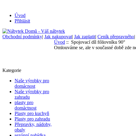
Úvod
Přihlásit
Obchodní podmínky
|
Jak nakupovat
|
Jak zaplatit
|
Ceník přepravného
Úvod
:: Spojovací díl fóliovníku 90°
Omlouváme se, ale v současné době zde ne
Kategorie
Naše výrobky pro
domácnost
Naše výrobky pro
zahradu
plasty pro
domáctnost
Plasty pro kuchyň
Plasty pro zahradu
Přepravky, nádoby,
obaly
sezónní nabídka