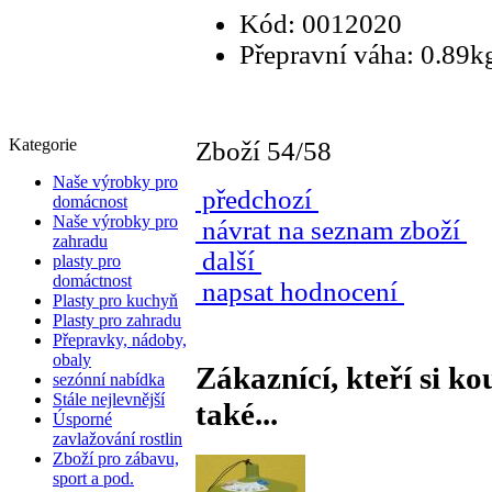
Kód: 0012020
Přepravní váha: 0.89k
Kategorie
Zboží 54/58
Naše výrobky pro
předchozí
domácnost
Naše výrobky pro
návrat na seznam zboží
zahradu
další
plasty pro
domáctnost
napsat hodnocení
Plasty pro kuchyň
Plasty pro zahradu
Přepravky, nádoby,
obaly
Zákaznící, kteří si ko
sezónní nabídka
Stále nejlevnější
také...
Úsporné
zavlažování rostlin
Zboží pro zábavu,
sport a pod.