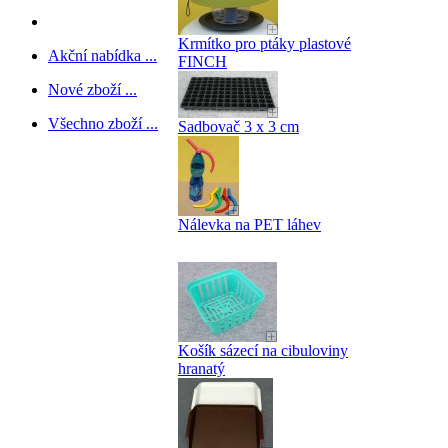
Krmítko pro ptáky plastové
Akční nabídka ...
FINCH
Nové zboží ...
Všechno zboží ...
Sadbovač 3 x 3 cm
Nálevka na PET láhev
Košík sázecí na cibuloviny
hranatý