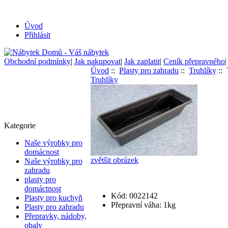
Úvod
Přihlásit
Obchodní podmínky
|
Jak nakupovat
|
Jak zaplatit
|
Ceník přepravného
Úvod
::
Plasty pro zahradu
::
Truhlíky
::
Truhlíky
Kategorie
Naše výrobky pro
domácnost
zvětšit obrázek
Naše výrobky pro
zahradu
plasty pro
domáctnost
Kód: 0022142
Plasty pro kuchyň
Přepravní váha: 1kg
Plasty pro zahradu
Přepravky, nádoby,
obaly