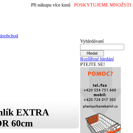
Při nákupu více kusů
POSKYTUJEME MNOŽSTEV
aloobchod
Vyhledávaní
Rozšířené hledání
PTEJTE SE!
hlík EXTRA
R 60cm