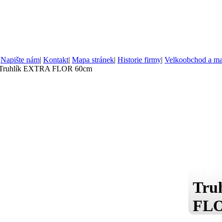
|
Napište nám
|
Kontakt
|
Mapa stránek
|
Historie firmy
|
Velkoobchod a m
 Truhlík EXTRA FLOR 60cm
Tru
FLO