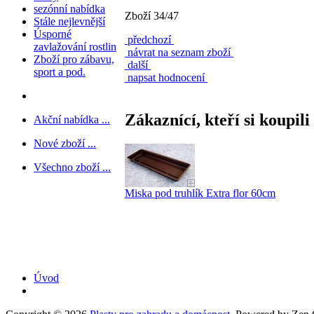
sezónní nabídka
Zboží 34/47
Stále nejlevnější
Úsporné
předchozí
zavlažování rostlin
návrat na seznam zboží
Zboží pro zábavu,
další
sport a pod.
napsat hodnocení
Zákaznící, kteří si koupili
Akční nabídka ...
Nové zboží ...
Všechno zboží ...
Miska pod truhlík Extra flor 60cm
Úvod