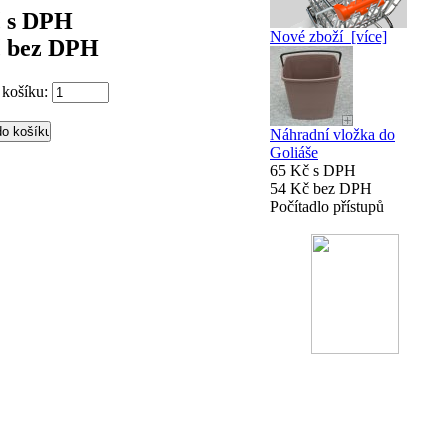
č s DPH
Nové zboží [více]
č bez DPH
 košíku:
Náhradní vložka do
Goliáše
65 Kč s DPH
54 Kč bez DPH
Počítadlo přístupů