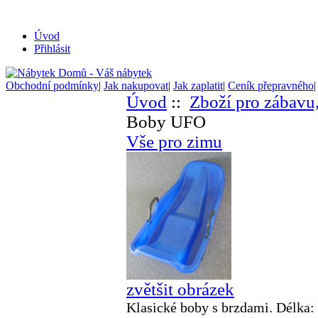
Úvod
Přihlásit
Obchodní podmínky
|
Jak nakupovat
|
Jak zaplatit
|
Ceník přepravného
Úvod
::
Zboží pro zábavu,
Boby UFO
Vše pro zimu
zvětšit obrázek
Klasické boby s brzdami. Délka: