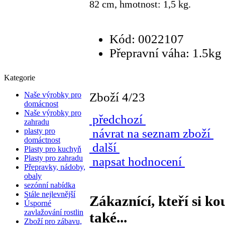
82 cm, hmotnost: 1,5 kg.
Kód: 0022107
Přepravní váha: 1.5kg
Kategorie
Naše výrobky pro
Zboží 4/23
domácnost
Naše výrobky pro
předchozí
zahradu
plasty pro
návrat na seznam zboží
domáctnost
další
Plasty pro kuchyň
Plasty pro zahradu
napsat hodnocení
Přepravky, nádoby,
obaly
sezónní nabídka
Stále nejlevnější
Zákaznící, kteří si ko
Úsporné
zavlažování rostlin
také...
Zboží pro zábavu,