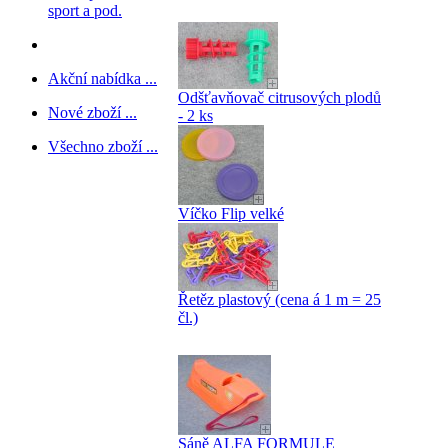
sport a pod.
Akční nabídka ...
Odšťavňovač citrusových plodů
Nové zboží ...
- 2 ks
Všechno zboží ...
Víčko Flip velké
Řetěz plastový (cena á 1 m = 25
čl.)
Sáně ALFA FORMULE