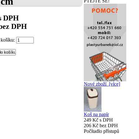
 cm
PTEJTE SE!
 s DPH
 bez DPH
 košíku:
Nové zboží [více]
Koš na papír
249 Kč s DPH
206 Kč bez DPH
Počítadlo přístupů