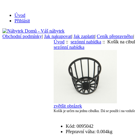
Úvod
Přihlásit
Obchodní podmínky
|
Jak nakupovat
|
Jak zaplatit
|
Ceník přepravného
Úvod
::
sezónní nabídka
:: Košík na cibu
sezónní nabídka
zvětšit obrázek
Košík je určen na jednu cibulku. Dá se použít i na vzduš
Kód: 0095042
Přepravní váha: 0.004kg