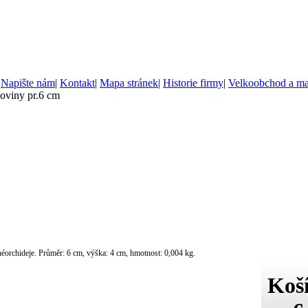
|
Napište nám
|
Kontakt
|
Mapa stránek
|
Historie firmy
|
Velkoobchod a m
loviny pr.6 cm
néorchideje. Průměr: 6 cm, výška: 4 cm, hmotnost: 0,004 kg.
Koší