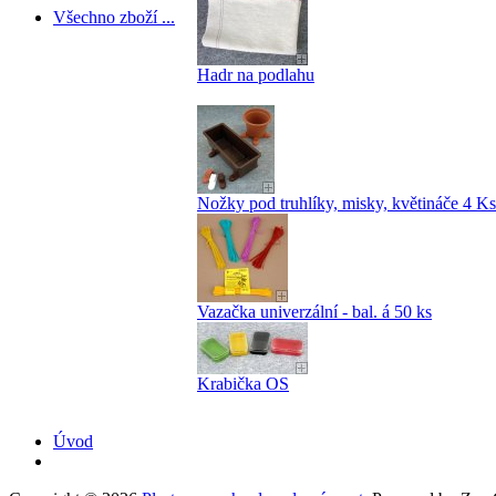
Všechno zboží ...
Hadr na podlahu
Nožky pod truhlíky, misky, květináče 4 Ks
Vazačka univerzální - bal. á 50 ks
Krabička OS
Úvod