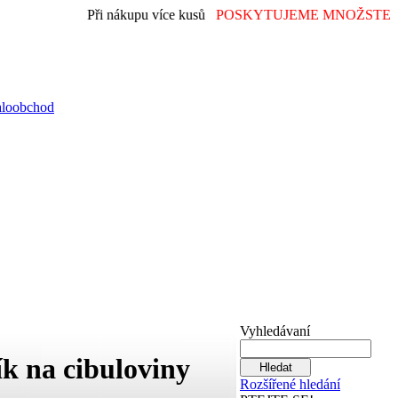
Při nákupu více kusů
POSKYTUJEME MNOŽSTEVN
aloobchod
Vyhledávaní
k na cibuloviny
Rozšířené hledání