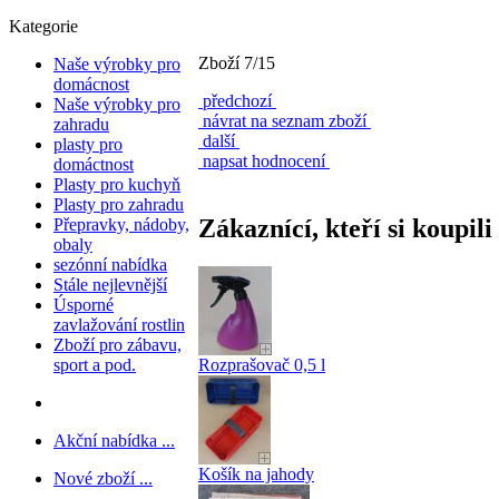
Kategorie
Zboží 7/15
Naše výrobky pro
domácnost
předchozí
Naše výrobky pro
návrat na seznam zboží
zahradu
další
plasty pro
napsat hodnocení
domáctnost
Plasty pro kuchyň
Plasty pro zahradu
Zákaznící, kteří si koupili
Přepravky, nádoby,
obaly
sezónní nabídka
Stále nejlevnější
Úsporné
zavlažování rostlin
Zboží pro zábavu,
Rozprašovač 0,5 l
sport a pod.
Akční nabídka ...
Košík na jahody
Nové zboží ...