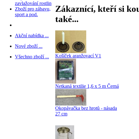
zavlažování rostlin
Zákaznící, kteří si ko
Zboží pro zábavu,
sport a pod.
také...
Akční nabídka ...
Nové zboží ...
Košíček aranžovací V1
Všechno zboží ...
Netkaná textilie 1,6 x 5 m Černá
Okopávačka bez hrotů - násada
27 cm