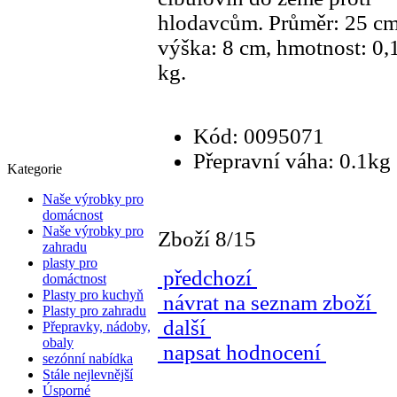
hlodavcům. Průměr: 25 cm
výška: 8 cm, hmotnost: 0,
kg.
Kód: 0095071
Přepravní váha: 0.1kg
Kategorie
Naše výrobky pro
domácnost
Naše výrobky pro
Zboží 8/15
zahradu
plasty pro
předchozí
domáctnost
Plasty pro kuchyň
návrat na seznam zboží
Plasty pro zahradu
další
Přepravky, nádoby,
obaly
napsat hodnocení
sezónní nabídka
Stále nejlevnější
Úsporné