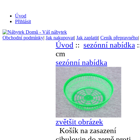
Úvod
Přihlásit
Obchodní podmínky
|
Jak nakupovat
|
Jak zaplatit
|
Ceník přepravného
Úvod
::
sezónní nabídka
:
cm
sezónní nabídka
zvětšit obrázek
Košík na zasazení
cibulovin do země proti