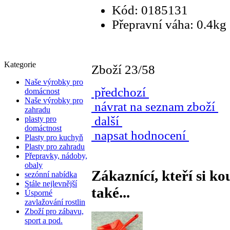
Kód: 0185131
Přepravní váha: 0.4kg
Kategorie
Zboží 23/58
Naše výrobky pro
předchozí
domácnost
Naše výrobky pro
návrat na seznam zboží
zahradu
další
plasty pro
domáctnost
napsat hodnocení
Plasty pro kuchyň
Plasty pro zahradu
Přepravky, nádoby,
obaly
Zákaznící, kteří si ko
sezónní nabídka
Stále nejlevnější
také...
Úsporné
zavlažování rostlin
Zboží pro zábavu,
sport a pod.