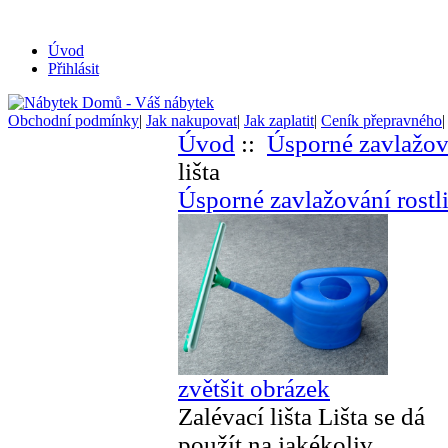
Úvod
Přihlásit
Obchodní podmínky
|
Jak nakupovat
|
Jak zaplatit
|
Ceník přepravného
Úvod
::
Úsporné zavlažová
lišta
Úsporné zavlažování rostl
zvětšit obrázek
Zalévací lišta
Lišta se dá
použít na jakékoliv