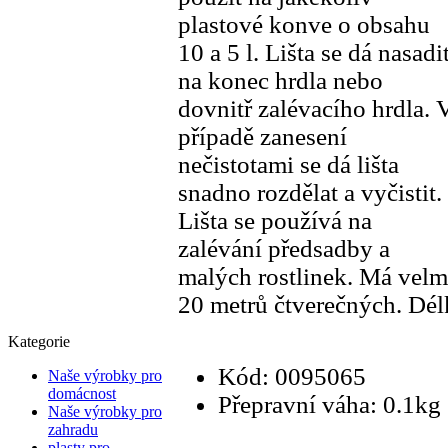
plastové konve o obsahu
10 a 5 l. Lišta se dá nasadi
na konec hrdla nebo
dovnitř zalévacího hrdla. 
případě zanesení
nečistotami se dá lišta
snadno rozdělat a vyčistit.
Lišta se používá na
zalévání předsadby a
malých rostlinek. Má velmi
20 metrů čtverečných. Dél
Kategorie
Kód: 0095065
Naše výrobky pro
domácnost
Přepravní váha: 0.1kg
Naše výrobky pro
zahradu
plasty pro