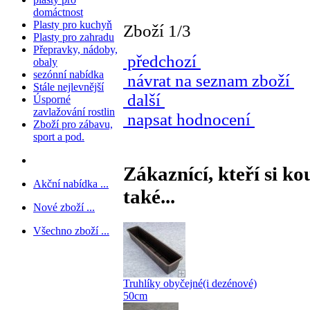
domáctnost
Plasty pro kuchyň
Zboží 1/3
Plasty pro zahradu
Přepravky, nádoby,
předchozí
obaly
sezónní nabídka
návrat na seznam zboží
Stále nejlevnější
další
Úsporné
zavlažování rostlin
napsat hodnocení
Zboží pro zábavu,
sport a pod.
Zákaznící, kteří si ko
Akční nabídka ...
také...
Nové zboží ...
Všechno zboží ...
Truhlíky obyčejné(i dezénové)
50cm