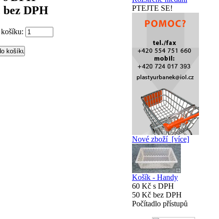
č bez DPH
PTEJTE SE!
 košíku:
Nové zboží [více]
Košík - Handy
60 Kč s DPH
50 Kč bez DPH
Počítadlo přístupů