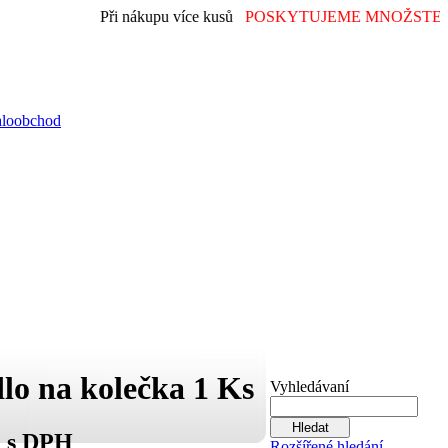
Při nákupu více kusů
POSKYTUJEME MNOŽSTEVN
aloobchod
lo na kolečka 1 Ks
Vyhledávaní
č s DPH
Rozšířené hledání