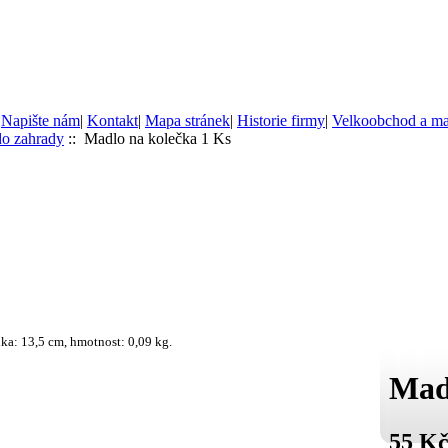
|
Napište nám
|
Kontakt
|
Mapa stránek
|
Historie firmy
|
Velkoobchod a m
do zahrady
:: Madlo na kolečka 1 Ks
a: 13,5 cm, hmotnost: 0,09 kg.
Mad
55 K