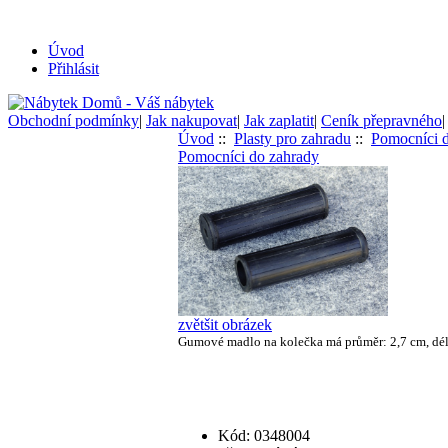
Úvod
Přihlásit
Obchodní podmínky
|
Jak nakupovat
|
Jak zaplatit
|
Ceník přepravného
Úvod
::
Plasty pro zahradu
::
Pomocníci 
Pomocníci do zahrady
zvětšit obrázek
Gumové madlo na kolečka má průměr: 2,7 cm, délk
Kód: 0348004