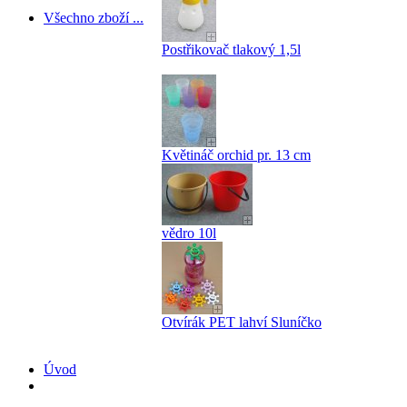
Všechno zboží ...
Postřikovač tlakový 1,5l
Květináč orchid pr. 13 cm
vědro 10l
Otvírák PET lahví Sluníčko
Úvod