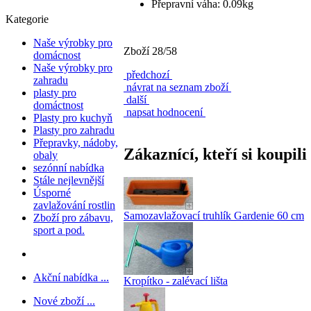
Přepravní váha: 0.09kg
Kategorie
Naše výrobky pro
Zboží 28/58
domácnost
Naše výrobky pro
předchozí
zahradu
návrat na seznam zboží
plasty pro
další
domáctnost
napsat hodnocení
Plasty pro kuchyň
Plasty pro zahradu
Přepravky, nádoby,
Zákaznící, kteří si koupili
obaly
sezónní nabídka
Stále nejlevnější
Úsporné
zavlažování rostlin
Samozavlažovací truhlík Gardenie 60 cm
Zboží pro zábavu,
sport a pod.
Akční nabídka ...
Kropítko - zalévací lišta
Nové zboží ...