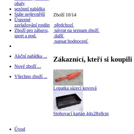
obaly
sezónní nabídka
Stále nejlevnější
Zboží 10/14
Úsporné
zavlažování rostlin
předchozí
Zboží pro zábavu,
návrat na seznam zboží
sport a pod.
další
napsat hodnocení
Akční nabídka ...
Zákaznící, kteří si koupili
Nové zboží ...
Všechno zboží ...
Lopatka sázecí kovová
Stohovací kartán 44x28x8cm
Úvod