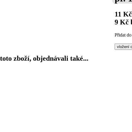
11 K
9 Kč
Přidat do
 toto zboží, objednávali také...