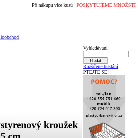
Při nákupu více kusů
POSKYTUJEME MNOŽSTEV
aloobchod
Vyhledávaní
Rozšířené hledání
PTEJTE SE!
ystyrenový kroužek
15 cm