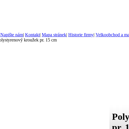
|
Napište nám
|
Kontakt
|
Mapa stránek
|
Historie firmy
|
Velkoobchod a m
olystyrenový kroužek pr. 15 cm
Pol
pr. 