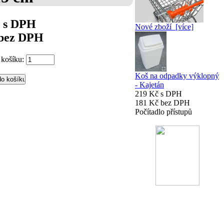
č s DPH
Nové zboží [více]
 bez DPH
 košíku:
Koš na odpadky výklopný
- Kajetán
219 Kč s DPH
181 Kč bez DPH
Počítadlo přístupů