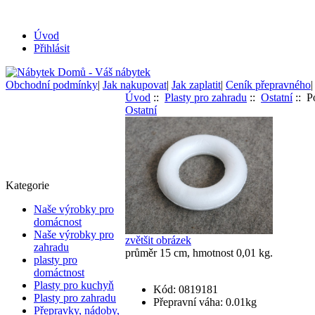
Úvod
Přihlásit
Obchodní podmínky
|
Jak nakupovat
|
Jak zaplatit
|
Ceník přepravného
Úvod
::
Plasty pro zahradu
::
Ostatní
:: P
Ostatní
Kategorie
Naše výrobky pro
domácnost
Naše výrobky pro
zvětšit obrázek
zahradu
průměr 15 cm, hmotnost 0,01 kg.
plasty pro
domáctnost
Plasty pro kuchyň
Kód: 0819181
Plasty pro zahradu
Přepravní váha: 0.01kg
Přepravky, nádoby,