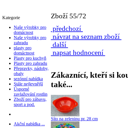
Zboží 55/72
Kategorie
předchozí
Naše výrobky pro
domácnost
návrat na seznam zboží
Naše výrobky pro
zahradu
další
plasty pro
napsat hodnocení
domáctnost
Plasty pro kuchyň
Plasty pro zahradu
Přepravky, nádoby,
Zákaznící, kteří si ko
obaly
sezónní nabídka
také...
Stále nejlevnější
Úsporné
zavlažování rostlin
Zboží pro zábavu,
sport a pod.
Síto na zeleninu pr. 28 cm
Akční nabídka ...