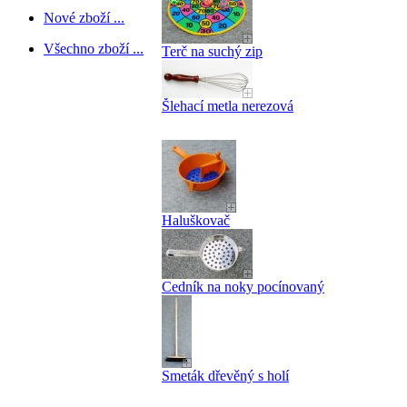
Nové zboží ...
Všechno zboží ...
Terč na suchý zip
Šlehací metla nerezová
Haluškovač
Cedník na noky pocínovaný
Smeták dřevěný s holí