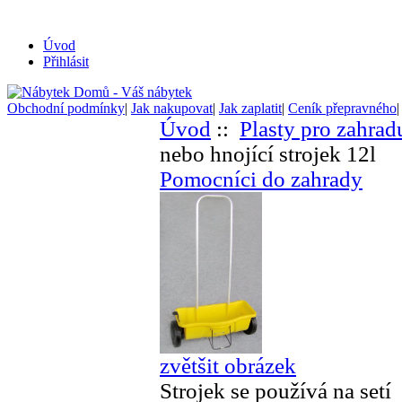
Úvod
Přihlásit
Obchodní podmínky
|
Jak nakupovat
|
Jak zaplatit
|
Ceník přepravného
Úvod
::
Plasty pro zahrad
nebo hnojící strojek 12l
Pomocníci do zahrady
zvětšit obrázek
Strojek se používá na setí