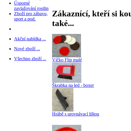
Úsporné
zavlažování rostlin
Zákaznící, kteří si ko
Zboží pro zábavu,
sport a pod.
také...
Akční nabídka ...
Nové zboží ...
Všechno zboží ...
Víčko Flip malé
Škrabka na led - boxer
Hrábě s urovnávací lištou