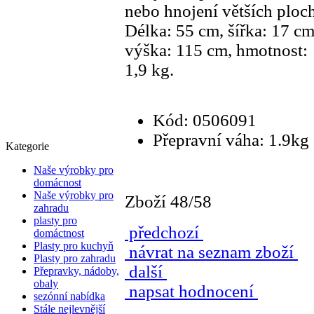
nebo hnojení větších ploch
Délka: 55 cm, šířka: 17 cm
výška: 115 cm, hmotnost:
1,9 kg.
Kód: 0506091
Přepravní váha: 1.9kg
Kategorie
Naše výrobky pro
domácnost
Naše výrobky pro
Zboží 48/58
zahradu
plasty pro
předchozí
domáctnost
Plasty pro kuchyň
návrat na seznam zboží
Plasty pro zahradu
další
Přepravky, nádoby,
obaly
napsat hodnocení
sezónní nabídka
Stále nejlevnější