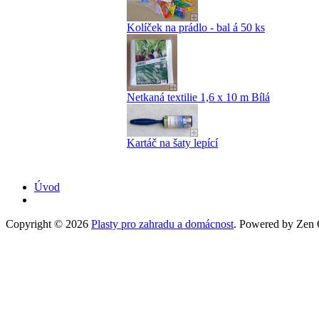
Kolíček na prádlo - bal á 50 ks
Netkaná textilie 1,6 x 10 m Bílá
Kartáč na šaty lepící
Úvod
Copyright © 2026
Plasty pro zahradu a domácnost
. Powered by Zen C