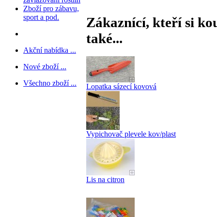
Zboží pro zábavu,
sport a pod.
Zákaznící, kteří si ko
také...
Akční nabídka ...
Nové zboží ...
Všechno zboží ...
Lopatka sázecí kovová
Vypichovač plevele kov/plast
Lis na citron