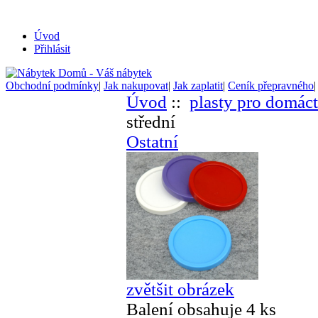
Úvod
Přihlásit
Obchodní podmínky
|
Jak nakupovat
|
Jak zaplatit
|
Ceník přepravného
Úvod
::
plasty pro domác
střední
Ostatní
zvětšit obrázek
Balení obsahuje 4 ks