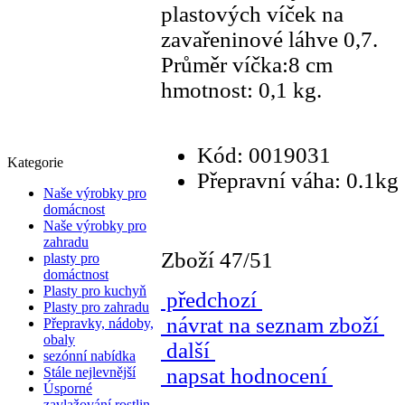
plastových víček
na
zavařeninové láhve 0,7.
Průměr víčka:8 cm
hmotnost: 0,1 kg.
Kód: 0019031
Kategorie
Přepravní váha: 0.1kg
Naše výrobky pro
domácnost
Naše výrobky pro
zahradu
Zboží 47/51
plasty pro
domáctnost
Plasty pro kuchyň
předchozí
Plasty pro zahradu
návrat na seznam zboží
Přepravky, nádoby,
obaly
další
sezónní nabídka
napsat hodnocení
Stále nejlevnější
Úsporné
zavlažování rostlin