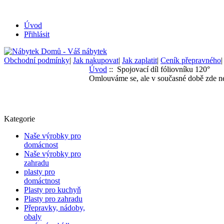
Úvod
Přihlásit
Obchodní podmínky
|
Jak nakupovat
|
Jak zaplatit
|
Ceník přepravného
Úvod
:: Spojovací díl fóliovníku 120°
Omlouváme se, ale v současné době zde ne
Kategorie
Naše výrobky pro
domácnost
Naše výrobky pro
zahradu
plasty pro
domáctnost
Plasty pro kuchyň
Plasty pro zahradu
Přepravky, nádoby,
obaly