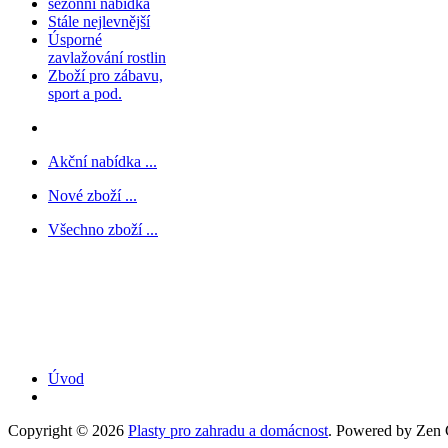
sezónní nabídka
Stále nejlevnější
Úsporné
zavlažování rostlin
Zboží pro zábavu,
sport a pod.
Akční nabídka ...
Nové zboží ...
Všechno zboží ...
Úvod
Copyright © 2026
Plasty pro zahradu a domácnost
. Powered by Zen C