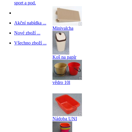
sport a pod.
Akční nabídka ...
Minivalcha
Nové zboží ...
Všechno zboží ...
Koš na papír
vědro 10l
Nádoba UNI