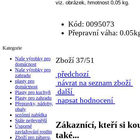
viz. obrázek, hmotnost 0,05 kg.
Kód: 0095073
Přepravní váha: 0.05k
Kategorie
Naše výrobky pro
Zboží 37/51
domácnost
Naše výrobky pro
předchozí
zahradu
plasty pro
návrat na seznam zboží
domáctnost
další
Plasty pro kuchyň
Plasty pro zahradu
napsat hodnocení
Přepravky, nádoby,
obaly
sezónní nabídka
Stále nejlevnější
Zákaznící, kteří si ko
Úsporné
zavlažování rostlin
také...
Zboží pro zábavu,