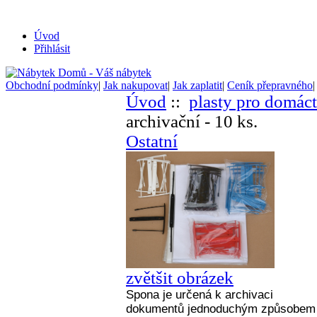
Úvod
Přihlásit
Obchodní podmínky
|
Jak nakupovat
|
Jak zaplatit
|
Ceník přepravného
Úvod
::
plasty pro domác
archivační - 10 ks.
Ostatní
zvětšit obrázek
Spona je určená k archivaci
dokumentů jednoduchým způsobem