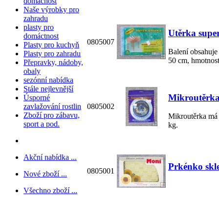
domácnost
Naše výrobky pro
zahradu
plasty pro
Utěrka super
domáctnost
0805007
Plasty pro kuchyň
Balení obsahuje
Plasty pro zahradu
50 cm, hmotnost
Přepravky, nádoby,
obaly
sezónní nabídka
Stále nejlevnější
Mikroutěrka
Úsporné
0805002
zavlažování rostlin
Zboží pro zábavu,
Mikroutěrka má 
sport a pod.
kg.
Akční nabídka ...
Prkénko skl
0805001
Nové zboží ...
Všechno zboží ...