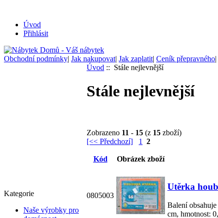
Úvod
Přihlásit
Obchodní podmínky
|
Jak nakupovat
|
Jak zaplatit
|
Ceník přepravného
Úvod
:: Stále nejlevnější
Stále nejlevnější
Zobrazeno
11
-
15
(z
15
zboží)
[<< Předchozí]
1
2
Kód
Obrázek zboží
Utěrka houb
Kategorie
0805003
Balení obsahuje
Naše výrobky pro
cm, hmotnost: 0