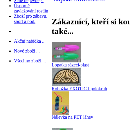
Stále nejlevnější
Úsporné
zavlažování rostlin
Zboží pro zábavu,
Zákaznící, kteří si ko
sport a pod.
také...
Akční nabídka ...
Nové zboží ...
Všechno zboží ...
Lopatka sázecí-plast
Rohožka EXOTIC I polokruh
Nálevka na PET láhev