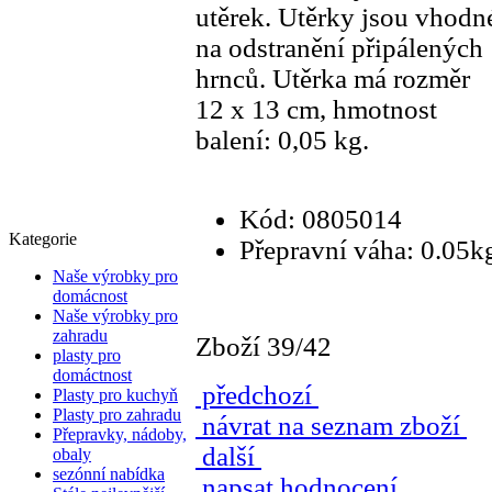
utěrek. Utěrky jsou vhodn
na
odstranění připálených
hrnců. Utěrka má rozměr
12 x 13 cm, hmotnost
balení: 0,05 kg.
Kód: 0805014
Kategorie
Přepravní váha: 0.05k
Naše výrobky pro
domácnost
Naše výrobky pro
zahradu
Zboží 39/42
plasty pro
domáctnost
předchozí
Plasty pro kuchyň
Plasty pro zahradu
návrat na seznam zboží
Přepravky, nádoby,
další
obaly
sezónní nabídka
napsat hodnocení