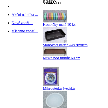
také...
Akční nabídka ...
Nové zboží ...
Houbičky malé 10 ks
Všechno zboží ...
Stohovací kartán 44x28x8cm
Miska pod truhlík 60 cm
Mikroutěrka švédská