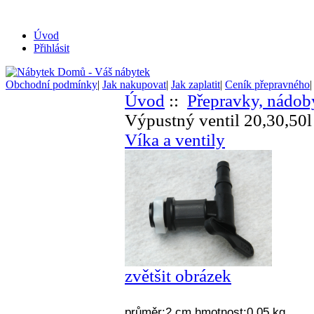
Úvod
Přihlásit
Obchodní podmínky
|
Jak nakupovat
|
Jak zaplatit
|
Ceník přepravného
Úvod
::
Přepravky, nádob
Výpustný ventil 20,30,50l
Víka a ventily
zvětšit obrázek
průměr:2 cm,hmotnost:0,05 kg