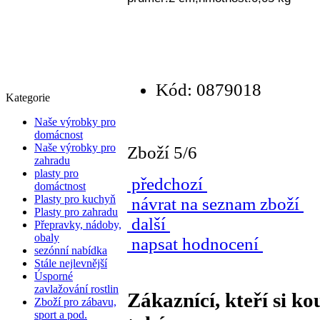
Kód: 0879018
Kategorie
Naše výrobky pro
domácnost
Naše výrobky pro
Zboží 5/6
zahradu
plasty pro
předchozí
domáctnost
Plasty pro kuchyň
návrat na seznam zboží
Plasty pro zahradu
další
Přepravky, nádoby,
obaly
napsat hodnocení
sezónní nabídka
Stále nejlevnější
Úsporné
zavlažování rostlin
Zákaznící, kteří si ko
Zboží pro zábavu,
sport a pod.