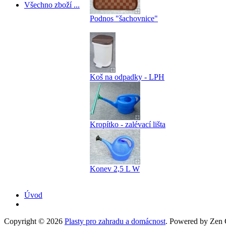
Všechno zboží ...
Podnos "šachovnice"
Koš na odpadky - LPH
Kropítko - zalévací lišta
Konev 2,5 L W
Úvod
Copyright © 2026
Plasty pro zahradu a domácnost
. Powered by Zen C