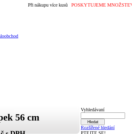
Při nákupu více kusů
POSKYTUJEME MNOŽSTEVN
aloobchod
Vyhledávaní
pek 56 cm
Rozšířené hledání
Kč s DPH
PTEJTE SE!