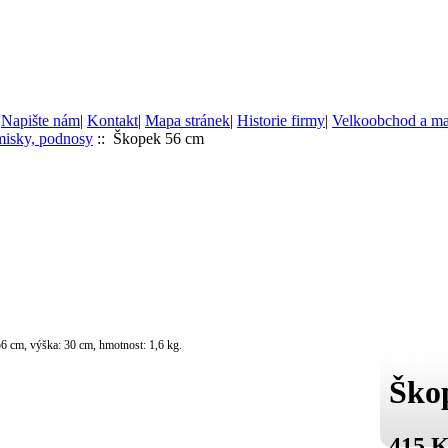
|
Napište nám
|
Kontakt
|
Mapa stránek
|
Historie firmy
|
Velkoobchod a m
misky, podnosy
:: Škopek 56 cm
6 cm, výška: 30 cm, hmotnost: 1,6 kg.
Ško
415 