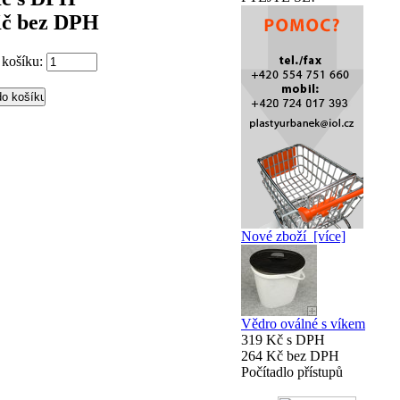
Kč bez DPH
 košíku:
Nové zboží [více]
Vědro oválné s víkem
319 Kč s DPH
264 Kč bez DPH
Počítadlo přístupů