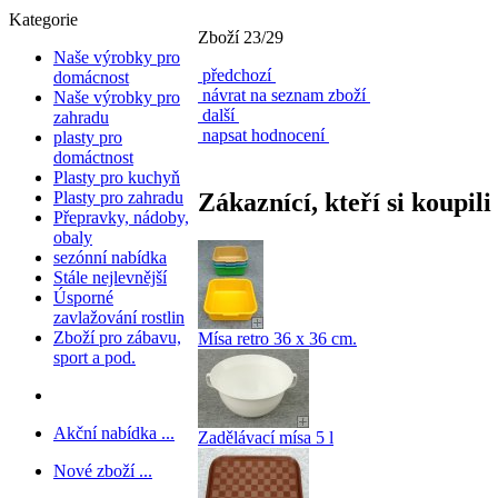
Kategorie
Zboží 23/29
Naše výrobky pro
předchozí
domácnost
návrat na seznam zboží
Naše výrobky pro
další
zahradu
napsat hodnocení
plasty pro
domáctnost
Plasty pro kuchyň
Zákaznící, kteří si koupili
Plasty pro zahradu
Přepravky, nádoby,
obaly
sezónní nabídka
Stále nejlevnější
Úsporné
zavlažování rostlin
Zboží pro zábavu,
Mísa retro 36 x 36 cm.
sport a pod.
Akční nabídka ...
Zadělávací mísa 5 l
Nové zboží ...