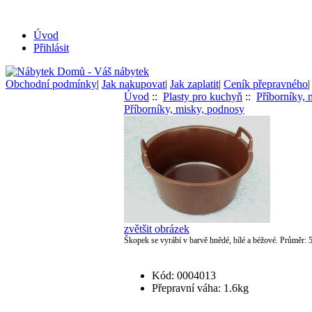
Úvod
Přihlásit
Obchodní podmínky
|
Jak nakupovat
|
Jak zaplatit
|
Ceník přepravného
Úvod
::
Plasty pro kuchyň
::
Příborníky, 
Příborníky, misky, podnosy
zvětšit obrázek
Škopek se vyrábí v barvě hnědé, bílé a béžové. Průměr:
5
Kód: 0004013
Přepravní váha: 1.6kg